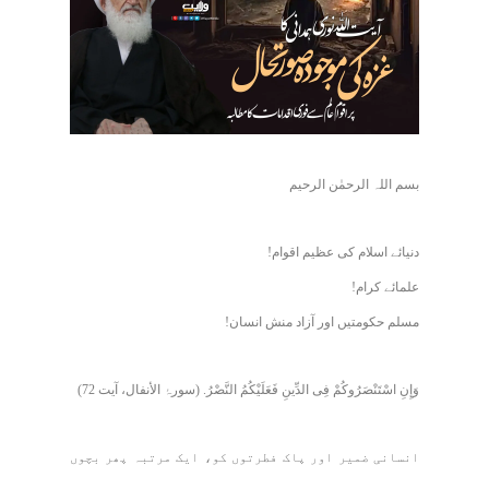
بسم اللہ الرحمٰن الرحیم
دنیائے اسلام کی عظیم اقوام!
علمائے کرام!
مسلم حکومتیں اور آزاد منش انسان!
وَإِنِ اسْتَنْصَرُوكُمْ فِی الدِّینِ فَعَلَیْكُمُ النَّصْرُ. (سورۂ الأنفال، آیت 72)
انسانی ضمیر اور پاک فطرتوں کو، ایک مرتبہ پھر بچوں