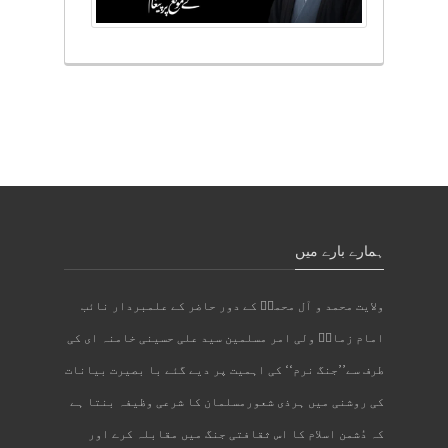
ہمارے بارے میں
ولایت محمد و آل محمدؐ کے دور حاضر کے علمبردار نائب
امام زمانؑ ولی امر مسلمین سید علی حسینی خامنہ ای کی
طرف سے’’جنگ نرم‘‘ کی اہمیت پر دیے گئے با بصیرت بیانات
کی روشنی میں ہرذی شعورمسلمان کا شرعی وظیفہ بنتا ہے
کہ دُشمن اسلام کا اس ثقافتی جنگ میں مقابلہ کرے اور