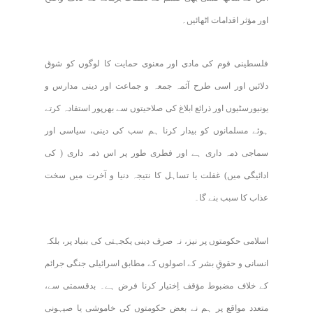
اور مؤثر اقدامات اٹھائیں۔
فلسطینی قوم کی مادی اور معنوی حمایت کا لوگوں کو شوق
دلائیں اور اسی طرح آئمہ جمعہ و جماعت اور دینی مدارس و
یونیورسٹیوں اور ذرائع ابلاغ کی صلاحیتوں سے بھرپور استفادہ کرتے
ہوئے مسلمانوں کو بیدار کرنا ہم سب کی دینی، سیاسی اور
سماجی ذمہ داری ہے اور فطری طور پر اس ذمہ داری ( کی
ادائیگی میں) غفلت یا تساہل کا نتیجہ دنیا و آخرت میں سخت
عذاب کا سبب بنے گا۔
اسلامی حکومتوں پر نیز، نہ صرف دینی یکجہتی کی بنیاد پر، بلکہ
انسانی و حقوقِ بشر کے اصولوں کے مطابق اسرائیلی جنگی جرائم
کے خلاف مضبوط مؤقف اِختیار کرنا فرض ہے۔ بدقسمتی سے،
متعدد مواقع پر ہم نے بعض حکومتوں کی خاموشی یا صیہونی