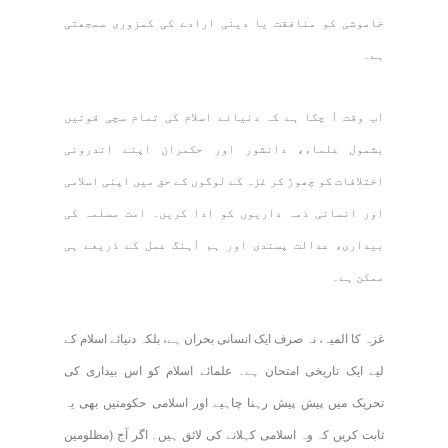
خاموشی کو منافقت یا دینی ارادے کی کمزوری سمجھتی
ہے۔
اب وقت آ چکا ہے کہ دنیائے اسلام کی تمام سچی قوتیں
بشمول علماء، دانشور اور حکمران اپنے اندرونی
اختلافات کو چھوڑ کر غزہ کے لوگوں کے حق میں اپنی اسلامی
اور انسانی ذمہ داریوں کو ادا کریں۔ امت مسلمہ کی
بیداری، عدالت پسندی اور ہم آہنگ عمل کے ذریعے ہی
ممکن ہے۔
غزہ کا المیہ، نہ صرف ایک انسانی بحران ہے، بلکہ دنیائے اسلام کے
لیے ایک تاریخی امتحان ہے۔ علمائے اسلام کو اس بیداری کی
تحریک میں پیش پیش رہنا چاہیے اور اسلامی حکومتیں بھی یہ
ثابت کریں کہ وہ اسلامی کہلانے کی لائق ہیں۔ اگر آج (مظلومین