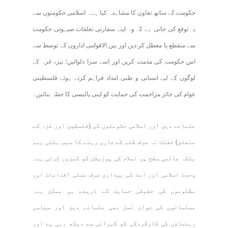
حکومت کے ساتھ تعاون کا مشاہدہ کیا ہے۔ اسلامی حکومتوں سے
یہ توقع کی جاتی ہے کہ وہ اپنے سفارتی تعلقات صیہونی حکومت
سے منقطع یا معطل کر دیں اور بین الاقوامی اداروں کے توسط سے
اس حکومت کی مذمت کریں اور اسے سزا دلوائیں؛ نیز، غزہ کے
لوگوں کے لیے انسانی و طبی امداد فراہم کرتے ہوئے فلسطینی
عوام کی جائز مزاحمت کی حمایت کو اپنی پالیسی کا حصّہ بنائیں۔
علمائے دین اور اسلامی حکومتوں کی (فلسطین اور غزہ کے
متعلق) غفلت نہ صرف ظلم کے جاری رہنے کا سبب بنتی ہے،
بلکہ عالمی سطح پر اسلام کی پوزیشن کو کمزور کرتی ہے۔
وحدت اسلامی اور امت کی بیداری صرف عملی اقدامات اور
مظلوموں کی حقیقی حمایت کے ذریعے ہی ممکن ہے۔
مسلمانوں کی جوان نسل بھی علمائے دین اور سیاسی
رہنماؤں کی کارکردگی کو گہرائی سے دیکھ رہی ہے اور