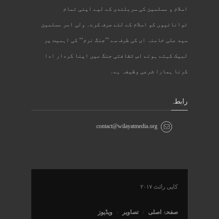
اسلام و مسلمین کی سربلندی کے لیے اپنی تمام
توانائیوں کو اسلام کے لئے صرف کرے۔ ولی امر مسلمین
سید علی خامنہ ای کی طرف سے ’’جنگ نرم‘‘ کی اہمیت پر
لبیک کہتے ہوئے اس ثقافتی جنگ میں اپنا کردار ادا
کرنا ہمارا شرعی وظیفہ ہے۔
رابطہ
contact@wilayatmedia.org
کاپی رائٹ ۲۰۱۷
صفحۂ اصلی
تصاویر
ویڈیوز