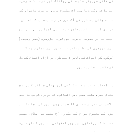
کی قاتل صیہونی حکومت کی ہولناک اور شرمناک جارحیت
نے ہلا کر رکھ دیا ہے۔ آج مظلوم غزہ، نہ صرف بلاجواز کی
جانے والی بمباری کی آگ میں جل رہا ہے، بلکہ غذائی،
دواؤں اور انسانی محاصرے میں بھی گھرا ہوا ہے۔ وسیع
پیمانے پر بھوک، بچوں، عورتوں، بزرگوں (عمر رسیدہ)
اور مریضوں کی مظلومانہ شہادتیں اور مظلوم بے گناہ
لوگوں کی اموات کے دلخراش مناظر، ہر آزاد انسان کے دل
کو دکھ پہنچا رہے ہیں۔
یہ اقدامات نہ صرف نسل کشی اور جنگی جرائم کی واضح
مثال ہیں، بلکہ کسی بھی انسانی، قانونی، شرعی یا بین
الاقوامی معیار سے ان کا جواز پیش نہیں کیا جا سکتا۔
غزہ کے مظلوم عوام کی پکار، آج علمائے اسلام، مسلم
ممالک کے رہنماؤں اور بین الاقوامی اداروں کے لیے ایک