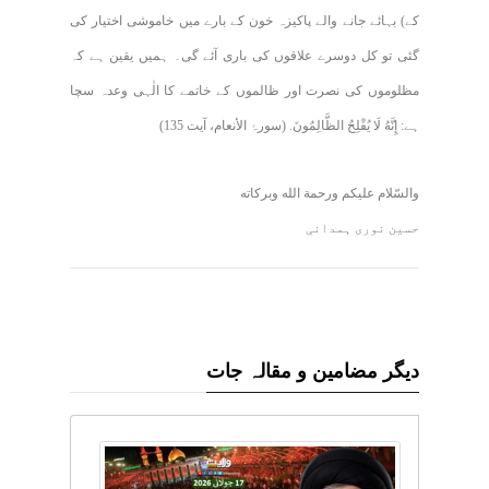
کے) بہائے جانے والے پاکیزہ خون کے بارے میں خاموشی اختیار کی
گئی تو کل دوسرے علاقوں کی باری آئے گی۔ ہمیں یقین ہے کہ
مظلوموں کی نصرت اور ظالموں کے خاتمے کا الٰہی وعدہ سچا
ہے: إِنَّهُ لَا يُفْلِحُ الظَّالِمُونَ. (سورۂ الأنعام، آیت 135)
والسّلام علیکم ورحمة الله وبرکاته
حسین نوری ہمدانی
دیگر مضامین و مقالہ جات