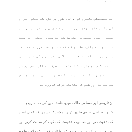
عظیم امتحان ہے۔
جب فلسطینی مظلوم قوم، خاص طور پر غزہ کے مظلوم عوام
کی پکار دنیا بھر میں سنائی دے رہی ہے تو ہر بیدار
ضمیر انسان صیہونی حکومت کے بے گناہ لوگوں پر کئے
جانے والے واضح مظالم کے خلاف غم و غصّے میں مبتلا ہے۔
یہاں پر علمائے دین اور اسلامی حکومتوں کی ذمہ داری
بہت سنگین ہو چکی ہے؛ کیونکہ نہ صرف انسانی اصولوں کی
بنیاد پر، بلکہ قرآن و سنت کے حکم سے بھی ان پر مظلوم
کی حمایت اور ظلم کا مقابلہ کرنا ضروری ہے۔
ان تاریخی اور حساس حالات میں، علمائے دین کی ذمہ داری یہ ہے
کہ وہ حمایتی فتاویٰ جاری کریں، مشترکہ دشمن کے خلاف اتحاد
کی دعوت دیں اور صیہونی حکومت کی کھل کر مذمت کریں اور
اس کے ساتھ کسی بھی قسم کے تعلقات بڑھانے کے خلاف واضح