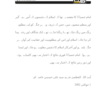
امام حسینؑ کا مقصد یہ تھا کہ اسلام کے دشمنوں کے اُس ہمہ گیر
اور منظم منصوبے میں، جس کے ذریعے وہ ہر جگہ کو اپنے مطلوبہ
رنگ میں رنگ چکے تھے یا رنگنا چاہتے تھے، ایک شگاف اور رخنہ پیدا
کر دیا جائے؛ اسلام اور اس کی مظلومیت اور حقانیت کی آواز، ہر
جگہ بلند ہو اور آخرکار اسلام کا دشمن مغلوب ہو جائے اور ایسا
ہی ہوا۔ امام حسینؑ فوری نتائج کے اعتبار سے بھی کامیاب ہوئے
اور دور رس نتائج کے اعتبار سے بھی۔
آیت اللہ العظمیٰ شہید سید علی حسینی خامنہ ای
1 جولائی 1992