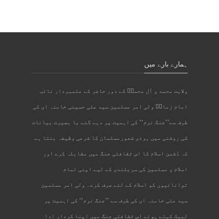
ہمارے بارے میں
ولایت محمد و آل محمدؐ کے دور حاضر کے علمبردار نائب
امام زمانؑ ولی امر مسلمین سید علی حسینی خامنہ ای کی
طرف سے’’جنگ نرم‘‘ کی اہمیت پر دیے گئے با بصیرت بیانات
کی روشنی میں ہرذی شعورمسلمان کا شرعی وظیفہ بنتا ہے
کہ دُشمن اسلام کا اس ثقافتی جنگ میں مقابلہ کرے اور
اسلام و مسلمین کی سربلندی کے لیے اپنی تمام
توانائیوں کو اسلام کے لئے صرف کرے۔ ولی امر مسلمین
سید علی خامنہ ای کی طرف سے ’’جنگ نرم‘‘ کی اہمیت پر
لبیک کہتے ہوئے اس ثقافتی جنگ میں اپنا کردار ادا