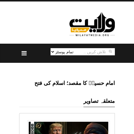
امام حسینؑ کا مقصد؛ اسلام کی فتح
متعلقہ تصاویر