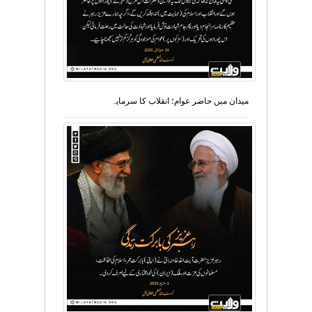
میدان میں حاضر عوام؛ انقلاب کا سرمایہ