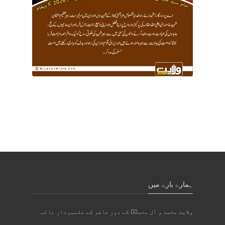
ہمارے بارے میں
ولایت محمد و آل محمدؐ کے دور حاضر کے علمبردار نائب