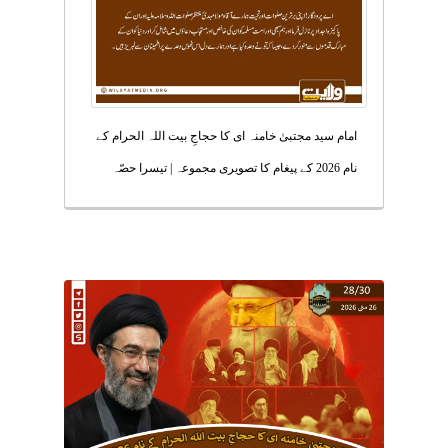
امام سید مجتبیٰ خامنہ ای کا حجاجِ بیت اللہ الحرام کے
نام 2026 کے پیغام کا تصویری مجموعہ | تیسرا حصّہ