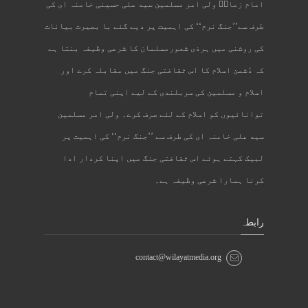
امام زمانؑ ولی امر مسلمین سید علی حسینی خامنہ ای کی
طرف سے’’جنگ نرم‘‘ کی اہمیت پر دیے گئے با بصیرت بیانات
کی روشنی میں ہرذی شعورمسلمان کا شرعی وظیفہ بنتا ہے
کہ دُشمن اسلام کا اس ثقافتی جنگ میں مقابلہ کرے اور
اسلام و مسلمین کی سربلندی کے لیے اپنی تمام
توانائیوں کو اسلام کے لئے صرف کرے۔ ولی امر مسلمین
سید علی خامنہ ای کی طرف سے ’’جنگ نرم‘‘ کی اہمیت پر
لبیک کہتے ہوئے اس ثقافتی جنگ میں اپنا کردار ادا
کرنا ہمارا شرعی وظیفہ ہے۔
رابطہ
contact@wilayatmedia.org