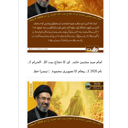
امام سید مجتبیٰ خامنہ ای کا حجاجِ بیت اللہ الحرام کے
نام 2026 کے پیغام کا تصویری مجموعہ | تیسرا حصّہ