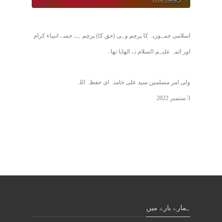
اسلامی جمہوریہ کا پرچم وہی (حق کا) پرچم ہے جسے انبیاء کرام
اور ائمہ علیہم السلام نے اٹھایا تھا۔
ولی امر مسلمین سید علی خامنہ ای حفظہ اللہ
3 ستمبر 2022
ہمارے بارے میں