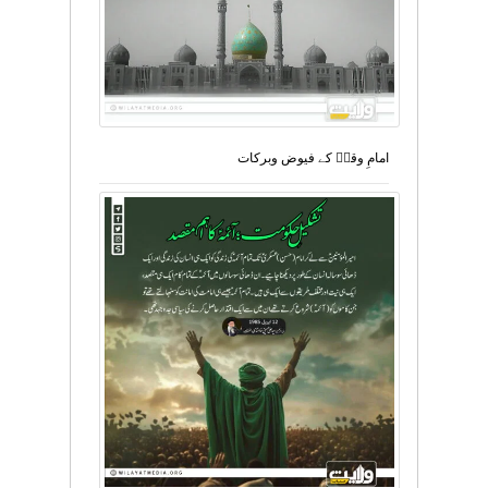
امامِ وقتؑ کے فیوض وبرکات