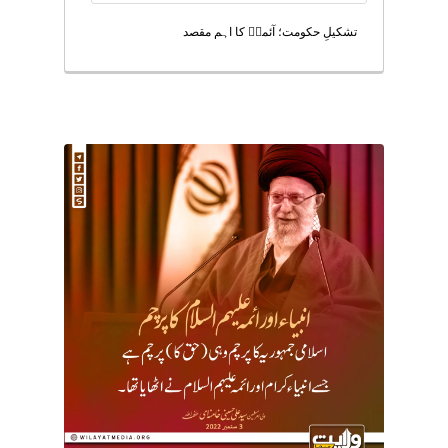
تشکیلِ حکومت؛ آئمہؑ کا اہم مقصد