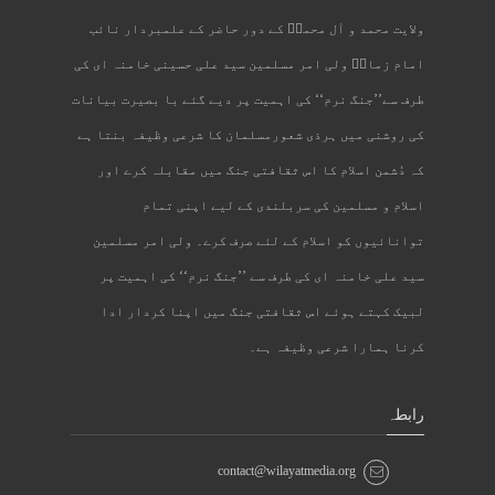
ولایت محمد و آل محمدؐ کے دور حاضر کے علمبردار نائب
امام زمانؑ ولی امر مسلمین سید علی حسینی خامنہ ای کی
طرف سے’’جنگ نرم‘‘ کی اہمیت پر دیے گئے با بصیرت بیانات
کی روشنی میں ہرذی شعورمسلمان کا شرعی وظیفہ بنتا ہے
کہ دُشمن اسلام کا اس ثقافتی جنگ میں مقابلہ کرے اور
اسلام و مسلمین کی سربلندی کے لیے اپنی تمام
توانائیوں کو اسلام کے لئے صرف کرے۔ ولی امر مسلمین
سید علی خامنہ ای کی طرف سے ’’جنگ نرم‘‘ کی اہمیت پر
لبیک کہتے ہوئے اس ثقافتی جنگ میں اپنا کردار ادا
کرنا ہمارا شرعی وظیفہ ہے۔
رابطہ
contact@wilayatmedia.org