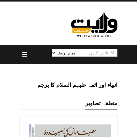
انبیاء اور ائمہ علیہم السلام کا پرچم
متعلقہ تصاویر