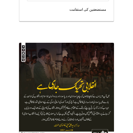
مستضعفین کی استقامت