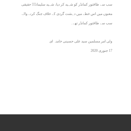
سب سے طاقتور کمانڈر کو شہید کر دیا، شہید سلیمانیؒ حقیقی
معنوں میں اس خطے میں دہشت گردی کے خلاف جنگ کرنے والے
سب سے طاقتور کمانڈر تھے۔
ولی امر مسلمین سید علی حسینی خامنہ ای
17 جنوری 2020