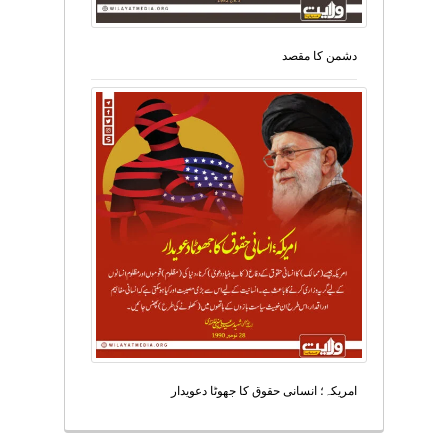
دشمن کا مقصد
امریکہ؛ انسانی حقوق کا جھوٹا دعویدار