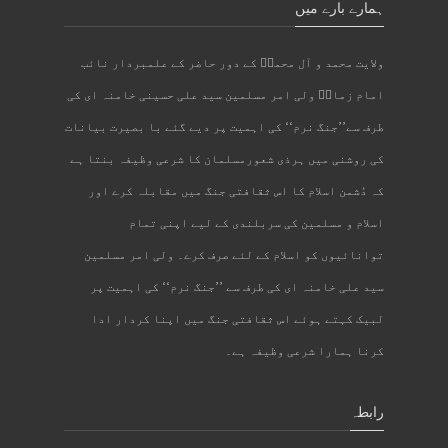
ہمارے بارے میں
ولایت محمد و آل محمدؐ کے دور حاضر کے علمبردار نائب
امام زمانؑ ولی امر مسلمین سید علی حسینی خامنہ ای کی
طرف سے’’جنگ نرم‘‘ کی اہمیت پر دیے گئے با بصیرت بیانات
کی روشنی میں ہرذی شعورمسلمان کا شرعی وظیفہ بنتا ہے
کہ دُشمن اسلام کا اس ثقافتی جنگ میں مقابلہ کرے اور
اسلام و مسلمین کی سربلندی کے لیے اپنی تمام
توانائیوں کو اسلام کے لئے صرف کرے۔ ولی امر مسلمین
سید علی خامنہ ای کی طرف سے ’’جنگ نرم‘‘ کی اہمیت پر
لبیک کہتے ہوئے اس ثقافتی جنگ میں اپنا کردار ادا
کرنا ہمارا شرعی وظیفہ ہے۔
رابطہ