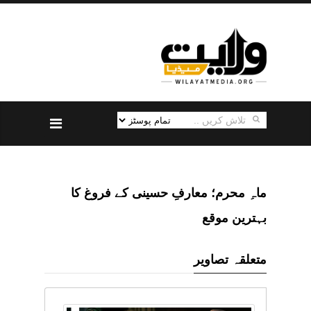
ماہِ محرم؛ معارفِ حسینی کے فروغ کا
بہترین موقع
متعلقہ تصاویر