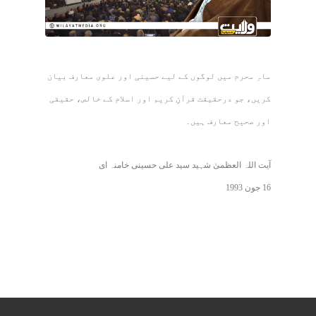
ماہِ محرم میں لوگوں کے لیے حسینی اور علوی معارف بیان
کریں، جو درحقیقت قرآنِ کریم اور اسلام کے خالص، حقیقی
اور صحیح معارف ہیں۔
آیت اللہ العظمیٰ شہید سید علی حسینی خامنہ ای
16 جون 1993