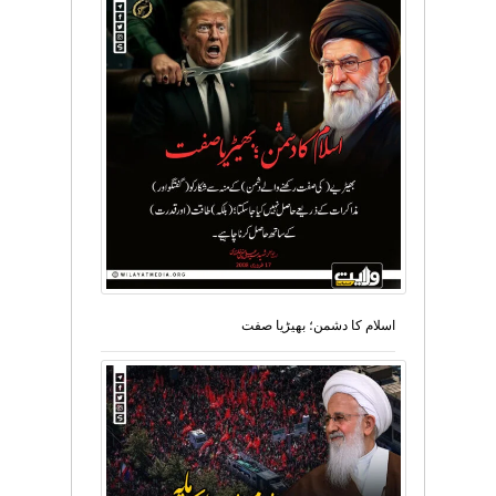
اسلام کا دشمن؛ بھیڑیا صفت