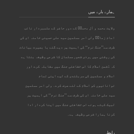
ہمارے بارے میں
ولایت محمد و آل محمدؐ کے دور حاضر کے علمبردار نائب
امام زمانؑ ولی امر مسلمین سید علی حسینی خامنہ ای کی
طرف سے’’جنگ نرم‘‘ کی اہمیت پر دیے گئے با بصیرت بیانات
کی روشنی میں ہرذی شعورمسلمان کا شرعی وظیفہ بنتا ہے
کہ دُشمن اسلام کا اس ثقافتی جنگ میں مقابلہ کرے اور
اسلام و مسلمین کی سربلندی کے لیے اپنی تمام
توانائیوں کو اسلام کے لئے صرف کرے۔ ولی امر مسلمین
سید علی خامنہ ای کی طرف سے ’’جنگ نرم‘‘ کی اہمیت پر
لبیک کہتے ہوئے اس ثقافتی جنگ میں اپنا کردار ادا
کرنا ہمارا شرعی وظیفہ ہے۔
رابطہ