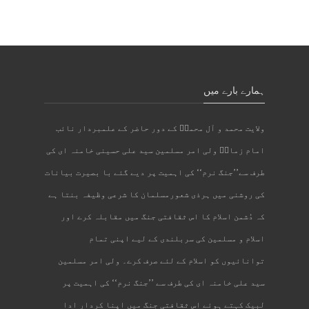
ہمارے بارے میں
ولایت محمد و آل محمدؐ کے دور حاضر کے علمبردار نائب
امام زمانؑ ولی امر مسلمین سید علی حسینی خامنہ ای کی
طرف سے’’جنگ نرم‘‘ کی اہمیت پر دیے گئے با بصیرت بیانات
کی روشنی میں ہرذی شعورمسلمان کا شرعی وظیفہ بنتا ہے
کہ دُشمن اسلام کا اس ثقافتی جنگ میں مقابلہ کرے اور
اسلام و مسلمین کی سربلندی کے لیے اپنی تمام
توانائیوں کو اسلام کے لئے صرف کرے۔ ولی امر مسلمین
سید علی خامنہ ای کی طرف سے ’’جنگ نرم‘‘ کی اہمیت پر
لبیک کہتے ہوئے اس ثقافتی جنگ میں اپنا کردار ادا