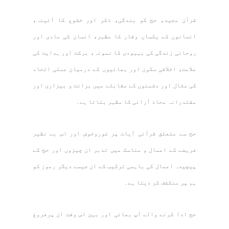
قرآن مجید، حج کو بندگی، ذکر اور خشوع کا آئینہ،
انسانوں کے یکساں وقار کا مظہر، انسان کی مادی اور
روحانی زندگی کی بہبودی کا نمونہ، برکت اور ہدایت کی
علامت، اخلاقی سکون اور بھائیوں کے درمیان عملی اتحاد
کی مثال اور دشمنوں کے مقابلے میں برائت و بیزاری اور
مقتدرانہ محاذ آرائی کا مظہر بتاتا ہے۔
حج سے متعلق قرآنی آیات پر غوروخوض اور اس بے نظیر
فریضے کے اعمال و مناسک میں تدبر ان چیزوں اور حج کے
پیچیدہ اعمال کی باہمی ترکیب کے ان جیسے دیگر رموز کو
ہم پر منکشف کر دیتا ہے۔
حج ادا کرنے والے آپ بھائی اور بہن اس وقت ان پرفروغ