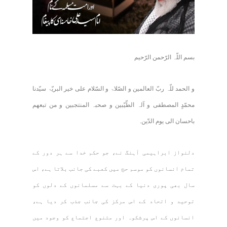
بسم اللّہ الرّحمن الرّحیم
و الحمد للّہ ربّ العالمین و الصّلاۃ و السّلام علی خیر البریّۃ سیّدنا
محمّدٍ المصطفی و آلہ الطّیّبین و صحبہ المنتجبین و من تبعھم
باحسان الی یوم الدّین.
دلنواز ابراہیمی آہنگ نے، جو حکم خدا سے ہر دور کے
تمام انسانوں کو موسم حج میں کعبے کی جانب بلاتا ہے، اس
سال بھی پوری دنیا کے بہت سے مسلمانوں کے دلوں کو
توحید و اتحاد کے اس مرکز کی جانب جذب کر دیا ہے،
انسانوں کے اس پرشکوہ اور متنوع اجتماع کو وجود میں