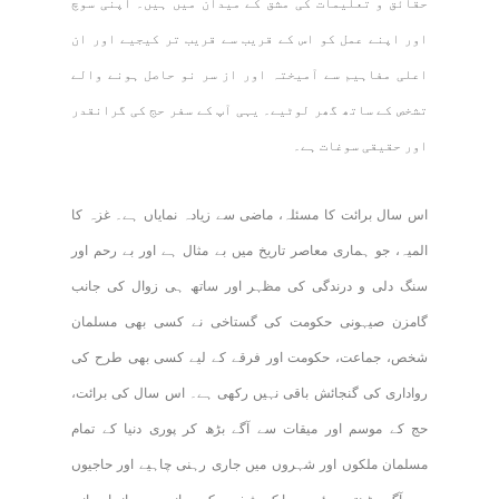
حقائق و تعلیمات کی مشق کے میدان میں ہیں۔ اپنی سوچ
اور اپنے عمل کو اس کے قریب سے قریب تر کیجیے اور ان
اعلی مفاہیم سے آمیختہ اور از سر نو حاصل ہونے والے
تشخص کے ساتھ گھر لوٹیے۔ یہی آپ کے سفر حج کی گرانقدر
اور حقیقی سوغات ہے۔
اس سال برائت کا مسئلہ، ماضی سے زیادہ نمایاں ہے۔ غزہ کا
المیہ، جو ہماری معاصر تاریخ میں بے مثال ہے اور بے رحم اور
سنگ دلی و درندگی کی مظہر اور ساتھ ہی زوال کی جانب
گامزن صیہونی حکومت کی گستاخی نے کسی بھی مسلمان
شخص، جماعت، حکومت اور فرقے کے لیے کسی بھی طرح کی
رواداری کی گنجائش باقی نہیں رکھی ہے۔ اس سال کی برائت،
حج کے موسم اور میقات سے آگے بڑھ کر پوری دنیا کے تمام
مسلمان ملکوں اور شہروں میں جاری رہنی چاہیے اور حاجیوں