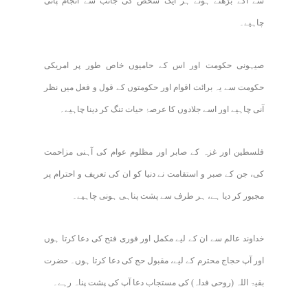
سے آگے بڑھتے ہوئے ہر ایک شخص کی جانب سے انجام پانی
چاہیے۔
صیہونی حکومت اور اس کے حامیوں خاص طور پر امریکی
حکومت سے یہ برائت اقوام اور حکومتوں کے قول و فعل میں نظر
آنی چاہیے اور اسے جلادوں کا عرصۂ حیات تنگ کر دینا چاہیے۔
فلسطین اور غزہ کے صابر اور مظلوم عوام کی آہنی مزاحمت
کی، جن کے صبر و استقامت نے دنیا کو ان کی تعریف و احترام پر
مجبور کر دیا ہے، ہر طرف سے پشت پناہی ہونی چاہیے۔
خداوند عالم سے ان کے لیے مکمل اور فوری فتح کی دعا کرتا ہوں
اور آپ حجاج محترم کے لیے، مقبول حج کی دعا کرتا ہوں۔ حضرت
بقیۃ اللہ (روحی فداہ) کی مستجاب دعا آپ کی پشت پناہ رہے۔