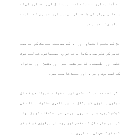
لے آیا ہے اور اسلام کے انسانی وسائل کی وسعت اور اس کے
روحانی پہلو کی طاقت کو اپنوں اور غیروں کے سامنے
نمایاں کر دیا ہے۔
حج کے عظیم اجتماع اور اس کے پیچیدہ مناسک کو جب بھی
تدبر کی نظر سے دیکھا جائے تو وہ مسلمانوں کے لیے قوت
قلب اور اطمینان کا سرچشمہ ہیں اور دشمن اور بدخواہ
کے لیے خوف و ہراس اور ہیبت کا سبب ہیں۔
اگر امت مسلمہ کے دشمن اور بدخواہ، فریضۂ حج کے ان
دونوں پہلوؤں کو بگاڑنے اور انھیں مشکوک بنانے کی
کوشش کریں، چاہے مذہبی اور سیاسی اختلافات کو بڑا بنا
کر اور چاہے ان کے مقدس اور روحانی پہلوؤں کو کم کر
کے، تو تعجب کی بات نہیں ہے۔