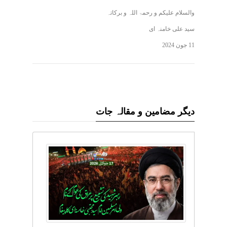
والسلام علیکم و رحمۃ اللہ و برکاتہ
سید علی خامنہ ای
11 جون 2024
دیگر مضامین و مقالہ جات