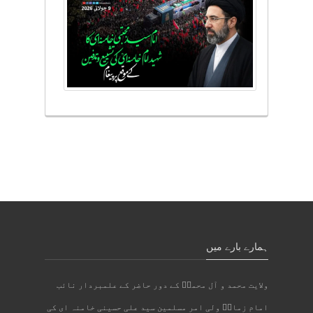
ہمارے بارے میں
ولایت محمد و آل محمدؐ کے دور حاضر کے علمبردار نائب
امام زمانؑ ولی امر مسلمین سید علی حسینی خامنہ ای کی