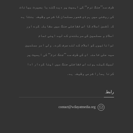
طرف سے’’جنگ نرم‘‘ کی اہمیت پر دیے گئے با بصیرت بیانات
کی روشنی میں ہرذی شعورمسلمان کا شرعی وظیفہ بنتا ہے
کہ دُشمن اسلام کا اس ثقافتی جنگ میں مقابلہ کرے اور
اسلام و مسلمین کی سربلندی کے لیے اپنی تمام
توانائیوں کو اسلام کے لئے صرف کرے۔ ولی امر مسلمین
سید علی خامنہ ای کی طرف سے ’’جنگ نرم‘‘ کی اہمیت پر
لبیک کہتے ہوئے اس ثقافتی جنگ میں اپنا کردار ادا
کرنا ہمارا شرعی وظیفہ ہے۔
رابطہ
contact@wilayatmedia.org