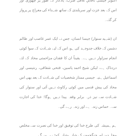
اکتوبر جیسی ناقابلِ تلافی ضرب، یادگار کے طور پر چھوڑی اور
اس کے بعد عزت اور سربلندی کے ساتھ شہداء کی معراج پر پرواز
کر گئے۔
ان (شہید سنوار) جیسا انسان، جس نے ایک عمر غاصب اور ظالم
دشمن کے خلاف جدوجہد کی ہو، اس کے لیے شہادت کے سوا کوئی
انجام سزاوار نہیں ہے۔ یقیناً ان کا فقدان مزاحمتی محاذ کے لئے
دردناک ہے، لیکن شیخ احمد یاسین، فتحی شقاقی، رنتیسی اور
اسماعیل ہنیہ جیسی ممتاز شخصیات کی شہادت کے بعد بھی اس
محاذ کی پیش قدمی میں کوئی رکاوٹ نہیں آئی اور سنوار کی
شہادت سے نیز ذرہ برابر وقفہ پیدا نہیں ہوگا؛ خدا کی اجازت
سے۔ حماس زندہ ہے اور زندہ رہے گی۔
ہم ہمیشہ کی طرح خدا کی توفیق اور خدا کی نصرت سے مخلص
مجاہدین اور جنگجووں کے شانہ بشانہ کھڑے رہیں گے۔