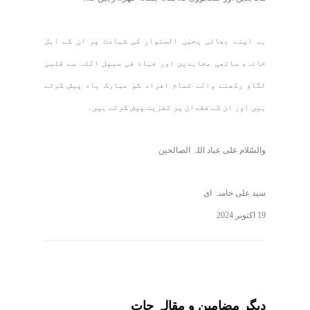
ہم اپنے بھائی یحیٰی السنوار کی شہادت پر ان کے اہل
خانہ، ساتھی مجاہدین اور جہاد فی سبیل اللہ سے قلبی
لگاؤ رکھنے والے تمام افراد کو مبارک باد پیش کرتے
ہیں اور ان کے فقدان پر تعزیت پیش کرتے ہیں۔
والسّلام علی عباد اللہ الصالحین
سید علی خامنہ ای
19 اکتوبر 2024
دیگر مضامین و مقالہ جات