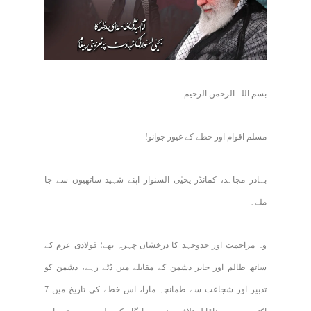
بسم اللہ الرحمن الرحیم
مسلم اقوام اور خطے کے غیور جوانو!
بہادر مجاہد، کمانڈر یحیٰی السنوار اپنے شہید ساتھیوں سے جا
ملے۔
وہ مزاحمت اور جدوجہد کا درخشاں چہرہ تھے؛ فولادی عزم کے
ساتھ ظالم اور جابر دشمن کے مقابلے میں ڈٹے رہے، دشمن کو
تدبیر اور شجاعت سے طمانچہ مارا، اس خطے کی تاریخ میں 7