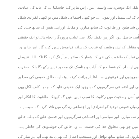
لکہ ایک دوسرے سے وابستہ ہیں۔ اِس بنا پر کہا جاسکتا ہے کہ عابد کی عبادت،
 کے لیے سمبل اور نمونہ ہے جو کبھی اجتماعی شکل میں تو کبھی انفرادی شکل
یں شیاطین اور طاغوت کے ساتھ مبارزہ و مقابلہ اور اپنے نفس کے ساتھ جہاد کی
 اُسے حاصل ہو۔ اگر اِس نقطہ نگاہ سے عبادتِ پروردگار انجام پائے تو ایک حقیقی
مقابلہ کے اپنے وظیفے کو عبادت کے بہانے فراموش نہیں کرے گا۔ اِس بنا پر وہ
 نماز کو طاغوت کی نفی کے شعار کے ساتھ ہم آہنگ کرے گا تاکہ اللہ عزوجل
ی اپنے آپ کو فقط حج کے آداب و مناسک تک محدود نہیں رکھےگا بلکہ حضرت
نمرودوں اور فرعونوں سے اظہار برائت کرتے ہوئے اپنے خالقِ حقیقی کی صدا پر
 اور سیاسی اور اجتماعی سرگرمیوں کے باوجود ایک حقیقی عابد کے لیے یہ کام بالکل بھی
تھ اُنس و محبت میں رکاوٹ کا سبب نہیں بنیں گے کیونکہ طاغوت کا انکار اور
میاں حقیقی توحید کو انفرادی اور اجتماعی زندگی میں نافذ کرنے کے سبب ہے۔
ر سے مبارزہ اور سیاسی اور اجتماعی سرگرمیوں اور خدمتِ خلق کے بہانے خالق
ظر میں جو بھی مخلوقِ خدا کی خدمت ہے وہ خالق کی خوشنودی کی خاطر ہے۔
ازوں کے ساتھ ساتھ نوافل اور مستحب اعمال کے بھی پابند تھے، آپ ہر نماز کی