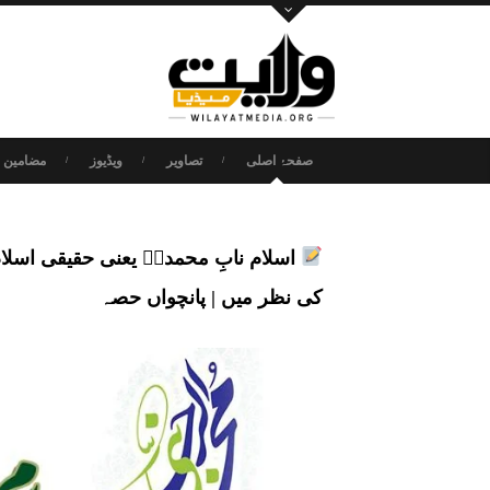
صفحۂ اصلی
تصاویر
ویڈیوز
مضامین و
اسلام نابِ محمدیؐ یعنی حقیقی اسلا
کی نظر میں | پانچواں حصہ