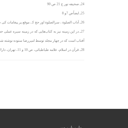
24ـ صحیفه نور ج 21 ص 90
25ـ ایضاًص 7و 8
26ـ آداب الصلوة ، سرالصلوة اور حج کے موقع پر پیغامات کی طرف رجوع کریں۔
27ـ در این زمینه نیز به کتاب‌هایی که در زمینه سیره عملی 
آفتاب است که در چهار مجلد توسط امیررضا ستوده نوشته شده و در بهار سال 1373 در ت
28ـ قرآن در اسلام، علامه طباطبائی، ص 10 و 11، تهران، دارالکتب الاسلامیة
ہمارے بارے میں