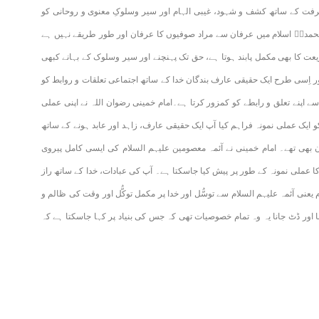
فت کے ساتھ کشف و شہود، غیبی الہام اور سیر وسلوکِ معنوی و روحانی کو
حمدیؐ اسلام میں عرفان سے مراد صوفیوں کا عرفان اور طور طریقے نہیں ہے
ت کا بھی مکمل پابند ہوتا ہے، حق تک پہنچنے اور سیر وسلوک کے بہانے کبھی
 اِسی طرح ایک حقیقی عارف بندگان خدا کے ساتھ اجتماعی تعلقات و روابط کو
 سے اپنے تعلق و رابطے کو کمزور کرتا ہے۔امام خمینی رضوان اللہ نے اپنی عملی
 ایک عملی نمونہ فراہم کیا آپ ایک حقیقی عارف، زاہد اور عابد ہونے کے ساتھ
ی تھے۔ امام خمینی نے آئمہ معصومین علیہم السلام کی ایسی کامل پیروی
کا عملی نمونہ کے طور پر پیش کیا جاسکتا ہے۔ آپ کی عبادات، خدا کے ساتھ راز
ام یعنی آئمہ علیہم السلام سے توسُّل اور خدا پر مکمل توکُّل اور وقت کی ظالم و
اور ڈٹ جانا یہ وہ تمام خصوصیات تھی کہ جس کی بنیاد پر کہا جاسکتا ہے کہ