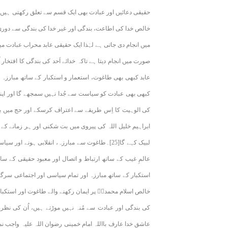
حقیقی دعائیں اور عبادت بھی ایک قسم سے تعلق رکھتی ہیں ب
خالص خدا کی اطاعت، بندگی اور غیر خدا کی بندگی سے دوری
میں انجام دی جاتی ہے لہٰذا ایک حقیقی عابد محراب عبادت م
صورت میں انجام دیتا ہے تاکہ خدائے اَحد کی بندگی کا افتخار
عابد کبھی بھی طاغوت، استعمار و استکبار کے ساتھ مبارزہ و 
کبھی بھی عبادت کو سیاست سے جُدا نہیں سمجھے گا اور اپنی
کی الوہیت کا اِس طریقے سے اعتراف کرسکے اور حج میں بھ
ابراہیم خلیل اللہ کی پیروی میں بت شکنی اور ہر زمانے کے 
لبیک کہے گا[25]۔طاغوت سے مبارزہ، انقلابی ہونے
عالمِ غیب کے ساتھ ارتباط و اتصال اور معبود حقیقی کے سا
استکبار کے ساتھ مبارزہ اور تمام سیاسی اور اجتماعی سرگر
خالص اسلام محمدیؐ پر ایمان رکھنے والے طاغوت اور استکبا
کی بندگی اور عبادت سے مُنہ نہیں موڑتے ہیں، اُن کی ن
عاشقِ خدا عارف بااللہ امام خمینی رضوان اللہ علیہ واجب نم