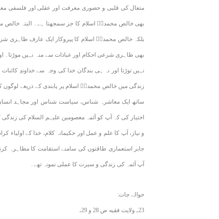
متعال کی قلبی و حضوری معرفت اور عقلی اور فلسفی معر
بھی خالص محمدیؐ اسلام کا جز سمجھتا ہے۔ البتہ خالص م
بلکہ خالص محمدیؐ اسلام کا پیروکار ایک عارف ظاہری شریع
بھی ظاہری شرعی احکام اور عبادات سے منہ نہیں موڑتا۔ اور
نہیں توڑتا اور نہ ہی بندگان خدا کی وجہ سے خداوندِ کائنات
زندگی میں خالص محمدیؐ اسلام پر پابندی کے ذریعے لوگوں کو
ساتھ ایک معاشرہ شناس، سیاست شناس اور مجاہد انسان بھ
اختیار کی کہ آپ کو آئمہ معصومین علیہم السلام کی زندگی 
و نیاز، آپ کا علم و عمل اور حکیمانہ کلام، خدا کے اولیاء کر
جابر استعماری طاقتوں کی سامنے استقامت کا مظاہرہ کرنا 
آپ آئمہ کی زندگی و سیرت کا عملی نمونہ تھے۔
حوالے جات:
23ـ ولایت فقیه ص 28 و 29،