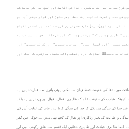
ی طرح سے ہم نے ایک پاکیزہ، خدا کی اطاعت اور خلقِ خدا کی خدمت کے
ین کی مدد و نصرت کے لیے ایک لحظہ بھی سکون اور قرار میسّر آیا ہو
ہ نہ کیا ہو، اور(شہید) عارف حسینی اِس طرح سے تھے اور اسلامی اقوام
میں ’’مطہری جیسوں‘‘،’’ بہشتی جیسے‘‘، اور شہدائے محراب اور دوسرے
یم جیسوں‘‘ اور لبنان میں’’راغب حرب جیسوں‘‘ اور کُرَیّم جیسوں‘‘ اور
کے خالص محمدیؐ اسلام کا درد رکھنے والے علماء سازشوں کا ہدف اور
قافت میں، دعا کی حقیقت فقط زبان سے نکلی ہوئی باتوں سے عبارت نہیں ہے
 کیونکہ عبادت کی حقیقت عابد کے ظاہری افعال، اقوال اور وِرد نہیں ہے بلکہ
غیر خدا کی بندگی سے نکل کر خدا کی بندگی کرنا ہے۔ عابد کی عبادت اُس کی
دگی و اطاعت کے بغیر ریاکاری اور نفاق کے کچھ بھی نہیں ہے جوکہ عین کفر
ے۔ لہٰذا ظاہری عبادت اور ظاہری دعائیں ایک قسم سے تعلق رکھتی ہیں اور