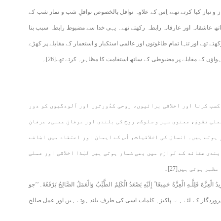
 و نیاز کیا کرتے تھے، اِس کے علاوہ نوافل بالخصوص نوافلِ شب و نماز شب کے
ساتھ عاشقانہ اور عارفانہ رابطہ رکھتے تھے۔ یہی خدا سے مضبوط رابطہ سبب بنا
ے تھے اور تنہا تمام طاغوتوں اور عالمی استکبار و استعمار کے مقابلے پر کھڑے
ہواؤں کے مقابلے پر مضبوطی کے ساتھ استقامت کا مظاہرہ کرتے تھے[26]۔
کسب کرنا اور اخلاقی برائیوں، روحی کدُورتوں اور آلودگیوں کو دور
لی تقویٰ، معنوی سیر و سلوک، روح کی بلندی اور عرفانِ عملی، عرفانِ
 ہوتے ہیں۔ انسان کی اخلاقیات، اُس کے ایمان اور اعتقاد میں اضافے
بندی عقائد کے لوازم میں بھی شمار ہوتی ہیں لہٰذا اخلاقی اور عملی
ہر ہوتی ہیں[27]۔
َّـهِ الْعِزَّةُ جَمِيعًا ۚ إِلَيْهِ يَصْعَدُ الْكَلِمُ الطَّيِّبُ وَالْعَمَلُ الصَّالِحُ يَرْفَعُهُ۔’’جو
وردگار کے لئے ہے- پاکیزہ کلمات اسی کی طرف بلند ہوتے ہیں اور عمل صالح