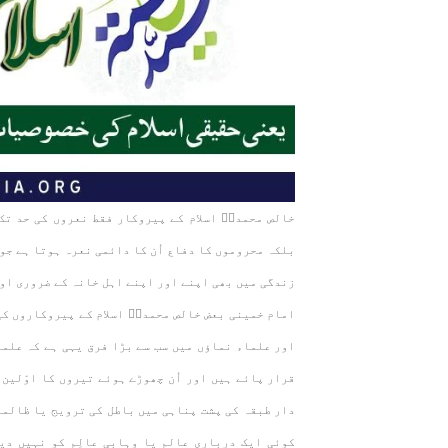
خالص محمدیؐ اسلام کے پیروکار فقط نعروں کی حد تک
بلکہ محروموں کا دفاع اُن کا دائمی نعرہ ہوتا ہے جو 
زندگی میں بھی اپنے اور اپنے اہل خانہ کے ضروری او
امام خمینی بعض خالص محمدیؐ اسلام کے پیروکاروں کی
اور علماء نماؤں میں سب سے بڑا فرق یہی ہے کہ علم
قرار پائے ہیں اور اُن چھوڑے ہوئے تیروں کا اوّلین 
دار طبقہ کی پشت پناہی میں باطل کی ترویج یا ظالمین
کوئی ایک درباری عالم یا وہابی عالِم کو نہیں دی