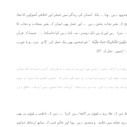
وود نہیں ہوتا ہے بلکہ انسان کی زندگی میں عملی اور اخلاقی اُصولوں کا نفاذ
ح کے بغیر نجات بخش نہیں ہے اور عمل بھی ایمان کے بغیر سعادت و نجات کا
 ہمراہ ہیں اور اِنہیں ایک دوسرے سے جُدا نہیں کیا جاسکتا ہے۔ جیسا کہ قرآن
هُوَ مُؤْمِنٌ فَلَنُحْيِيَنَّهُ حَيَاةً طَيِّبَةً۔’’جو شخص بھی نیک عمل کرے گا وہ مرد ہو یا عورت
سورۃ نحل،آیۃ 97)
ضوان اللہ علیہ اپنی جوانی سے لے کر زندگی کے آخری لمحات تک معلّم
پنے نفس کی ایسی تہذیب و تربیت کی تھی کہ عملی تقویٰ کے میدان میں
پ کے چاہنے والوں نے دی ہے بلکہ آپ کے مخالفین بھی آپ کے اخلاق اور
 کے ظاہری پہلوؤں پر اکتفا نہیں کرتا ہے، دین کے باطنی پہلوؤں پر بھی
 عقائد میں خلاصہ و محدود نہیں ہوتا اور عالَمِ غیب کے ساتھ ارتباط، خداوندِ