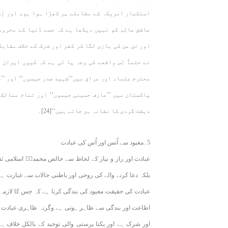
استکبار امریکہ کے مقابلے پر کھڑا ہوا ہو، اور اِس
عاشق عالِم کو نہیں دیکھا ہے کہ جسے دُنیا کے محروم
اور تن من کی بازی لگا کر کفر اور شرک کے خلاف مقابل
نے حتماً اِس واقعے کی وجہ پا لی ہے کہ کیوں ایران 
محترم علماء اور عراق میں’’شہید صدر جیسوں‘‘ اور ’’حک
پاکستان میں ’’عارف حسینی جیسوں‘‘ اور تمام ممالک 
دہشت گردی کا نشانہ بن جاتے ہیں‘‘[24]۔
5۔معبود سے اُنس اور اُس کی عبادت
عبادت اور راز و نیاز کے لحاظ سے خالص محمدیؐ اسلامی ث
بلکہ دعا کرنے والے کی روحی اور باطنی حالات سے عبارت ہے،
عبادت کی حقیقت معبود کی بندگی کرنا ہے کہ جس کا لازمہ 
اطاعت اور بندگی سے ظاہر ہوتی ہے وگرنہ ظاہری عبادت بن
اور شرک ہے اور یکتا پرستی والی توحید کے بالکل خلاف ہ