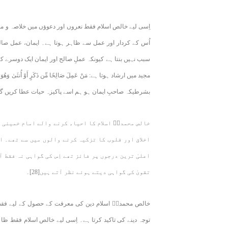
اِسی لیے خالص اسلام فقط نعروں اور دعوؤں میں خلاصہ و محد
اُس کے کردار اور عمل سے ظاہر ہوتا ہے۔ ایمان، عمل صال
سبب نہیں بنتا ہے کیونکہ عملِ صالح اور ایمان ایک دوسرے کے
مجید میں ارشاد ہوتا ہے: مَنْ عَمِلَ صَالِحًا مِّن ذَكَرٍ أَوْ أُنثَىٰ وَ
بشرطیکہ صاحبِ ایمان ہو ہم اسے پاکیزہ حیات عطا کریں گے‘‘(
خالص محمدیؐ اسلام کا احیاء کرنے والے امام خمینی ر
اخلاق اور قلوب کا تزکیہ کرنے والوں میں سے تھے۔ ا
اعلیٰ ترین درجوں پر فائز تھے اِس کی گواہی نہ فقط آ
تقویٰ کی گواہی دیتے ہوئے نظر آتے ہیں[28]۔
خالص محمدیؐ اسلام دین کی معرفت کے حصول کے لیے فقط دین
توجہ دینے کی تاکید کرتا ہے۔ اِسی لیے خالص اسلام فقط ظاہری