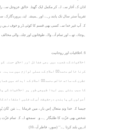
اذان کے آغاز سے لے کر مکمل ایک گھنٹہ خالق عزوجل سے راز
تقریباً ستر سال تک پابند رہے اور ہمیشہ اپنے پروردگارکے 
کہ آپ غیر خدا سے کسی بھی قسم کا کوئی ڈر و خوف نہیں رکھت
ہوجاتے تھے، اور تمام آنے والے طوفانوں اور چلنے والی مخالف 
6۔اخلاقیات اور روحانیت
اخلاقیات کے شعبے میں بھی فضائل اور اخلاق حسنہ کو 
کرنا خالص محمدیؐ اسلام کے عملی لوازم میں سے ہے۔ عم
نظری کے ساتھ خالص محمدیؐ اسلام کے اہداف میں شمار
کا سبب بنتی ہیں لہذا طبیعی طور پر اخلاقیات کی پا
اُصولوں کی پابندی درحقیقت اُس کے قلبی اعتقادات کا مظ
جیسا کہ خدا وندِ متعال اِس بارے میں فرماتا ہے: مَن كَانَ يُرِيدُ الْعِزَّةَ فَلِل
شخص بھی عزّت کا طلبگار ہے وہ سمجھ لے کہ تمام عزّت پر
انہیں بلند کرتا ہے‘‘ (سورۃ فاطر آیۃ،10)