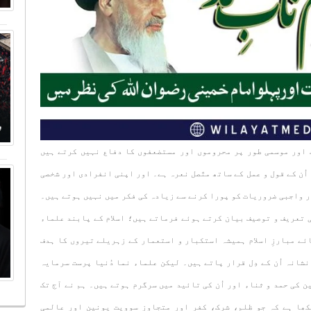
 اور موسمی طور پر محروموں اور مستضعفوں کا دفاع نہیں کرتے ہیں
اُن کے قول و عمل کے ساتھ متّصل نعرہ ہے۔ اور اپنی انفرادی اور شخصی
ر واجبی ضروریات کو پورا کرنے سے زیادہ کی فکر میں نہیں ہوتے ہیں۔
 تعریف و توصیف بیان کرتے ہوئے فرماتے ہیں؛ اسلام کے پابند علماء
ائے مبارزِ اسلام ہمیشہ استکبار و استعمار کے زہریلے تیروں کا ہدف
نشانہ اُن کے دِل قرار پاتے ہیں۔ لیکن علماء نما دُنیا پرست سرمایہ
 کی حمد و ثناء اور اُن کی تائید میں سرگرم ہوتے ہیں۔ ہم نے آج تک
کھا ہے کہ جو ظلم، شرک، کفر اور متجاوز سوویت یونین اور عالمی