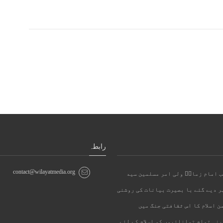
رابطہ
contact@wilayatmedia.org
ئب امام زمانؑ ولی امر مسلمین سید
پر دیے گئے با بصیرت بیانات کی روشنی
ن اسلام کا اس ثقافتی جنگ میں
پنی تمام توانائیوں کو اسلام کے لئے