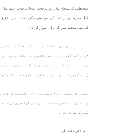
فلسطین کے شجاع لیڈر اور برجستہ مجاہد جناب اسماعیل ہن
گيا۔ مجرم اور دہشت گرد صیہونی حکومت نے ہمارے عزیز مہما
لیے بھی سخت سزا کی راہ ہموار کر لی۔
شہید ہنیہ برسوں سے ایک عزت مندانہ جنگ کے میدان 
تیار تھے اور اس راہ میں انہوں نے اپنے بیٹوں اور 
ہونا اور خدا کے بندوں کو نجات دلانے سے خوف نہیں ت
(حدود) میں انجام پایا ہے، ان کے خون کے انتقام کو 
میں امت مسلمہ، مزاحمتی محاذ اور فلسطین کی شجاع 
والے ان کے ساتھی، کے خاندان اور لواحقین کی خدمت م
کی دعا کرتا ہوں۔
سید علی خامنہ ای