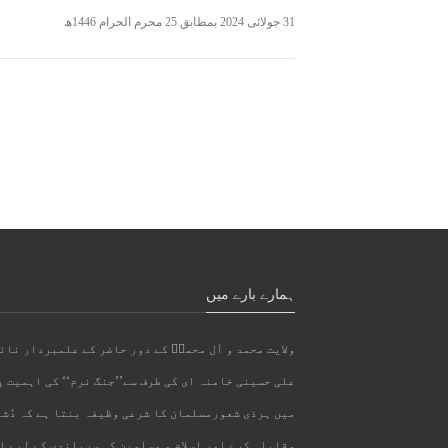
31 جولائی 2024 بمطابق 25 محرم الحرام 1446ھ
ہمارے بارے میں
ولایت محمد و آل محمدؐ کے دور حاضر کے علمبردار نا
علی حسینی خامنہ ای کی طرف سے’’جنگ نرم‘‘ کی اہمیت 
میں ہرذی شعورمسلمان کا شرعی وظیفہ بنتا ہے کہ دُشم
مقابلہ کرے اور اسلام و مسلمین کی سربلندی کے لیے ا