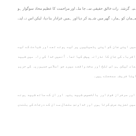
یہ گزشتہ رات خالق حقیقی سے جا ملے اور مزاحمت کا عظیم محاذ سوگوار ہو
ن کو ہمارے گھر میں شہید کر دیا اور ہمیں عزادار بنا دیا، لیکن اس نے اپنے
میں اپنی جان کو اپنی ہتھیلیوں پر لیے ہوئے تھے اور شہادت کے لیے
اقرباء کی جان کا نذرانہ پیش کیا تھا۔ اُنھیں خدا کی راہ میں شہید
ھا، لیکن ہم اس تلخ اور سخت واقعے میں، جو اسلامی جمہوریہ کی حریم
اپنا فریضہ سمجھتے ہیں۔
اور سرفراز قوم اور بالخصوص شہید ہنیہ اور ان کے ساتھ شہید ہونے
یں تعزیت عرض کرتا ہوں اور خداوندِ متعال سے ان کے درجات کی بلندی