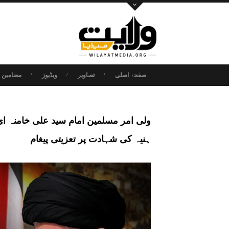
صفحۂ اصلی
تصاویر
ویڈیوز
مضامین و
ولی امر مسلمین امام سید علی خامنہ 
ہنیہ کی شہادت پر تعزیتی پیغام