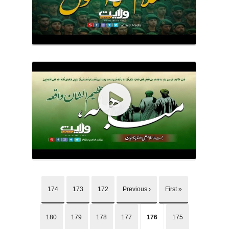
174
173
172
‹ Previous
« First
180
179
178
177
176
175