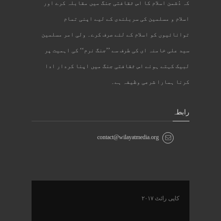
کہ دُشمن اسلام کا اس ثقافتی جنگ میں مقابلہ کرے اور
اسلام و مسلمین کی سربلندی کے لیے اپنی تمام
توانائیوں کو اسلام کے لئے صرف کرے۔ ولی امر مسلمین
سید علی خامنہ ای کی طرف سے ’’جنگ نرم‘‘ کی اہمیت پر
لبیک کہتے ہوئے اس ثقافتی جنگ میں اپنا کردار ادا
کرنا ہمارا شرعی وظیفہ ہے۔
رابطہ
contact@wilayatmedia.org
کاپی رائٹ ۲۰۱۷