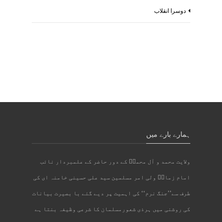
دوسرا انقلاب
ہمارے بارے میں
ولایت محمد و آل محمدؐ کے دور حاضر کے علمبردار نائب
امام زمانؑ ولی امر مسلمین سید علی حسینی خامنہ ای کی
طرف سے’’جنگ نرم‘‘ کی اہمیت پر دیے گئے با بصیرت بیانات
کی روشنی میں ہرذی شعورمسلمان کا شرعی وظیفہ بنتا ہے