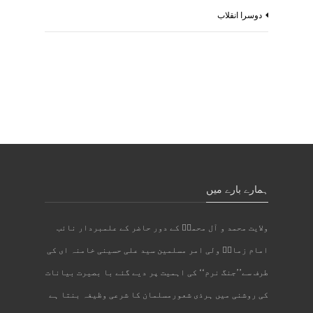
دوسرا انقلاب
ہمارے بارے میں
ولایت محمد و آل محمدؐ کے دور حاضر کے علمبردار نائب
امام زمانؑ ولی امر مسلمین سید علی حسینی خامنہ ای کی
طرف سے’’جنگ نرم‘‘ کی اہمیت پر دیے گئے با بصیرت بیانات
کی روشنی میں ہرذی شعورمسلمان کا شرعی وظیفہ بنتا ہے