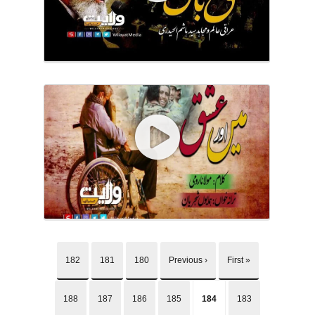
182
181
180
‹ Previous
« First
188
187
186
185
184
183