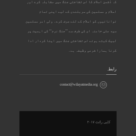
کہ دُشمن اسلام کا اس ثقافتی جنگ میں مقابلہ کرے اور
اسلام و مسلمین کی سربلندی کے لیے اپنی تمام
توانائیوں کو اسلام کے لئے صرف کرے۔ ولی امر مسلمین
سید علی خامنہ ای کی طرف سے ’’جنگ نرم‘‘ کی اہمیت پر
لبیک کہتے ہوئے اس ثقافتی جنگ میں اپنا کردار ادا
کرنا ہمارا شرعی وظیفہ ہے۔
رابطہ
contact@wilayatmedia.org
کاپی رائٹ ۲۰۱۷