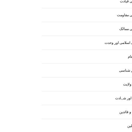
ی قیادت
ی مقاومت
ی ممالک
 اسلامی اور وحدت
ام
 شناسی
لایت
اور شہادت
و قائدین
ین