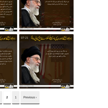
2
1
‹ Previous