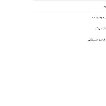
م
 موضوعات
اد امریکہ
 قاسم سلیمانی