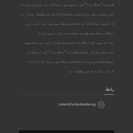
طرف سے’’جنگ نرم‘‘ کی اہمیت پر دیے گئے با بصیرت بیانات
کی روشنی میں ہرذی شعورمسلمان کا شرعی وظیفہ بنتا ہے
کہ دُشمن اسلام کا اس ثقافتی جنگ میں مقابلہ کرے اور
اسلام و مسلمین کی سربلندی کے لیے اپنی تمام
توانائیوں کو اسلام کے لئے صرف کرے۔ ولی امر مسلمین
سید علی خامنہ ای کی طرف سے ’’جنگ نرم‘‘ کی اہمیت پر
لبیک کہتے ہوئے اس ثقافتی جنگ میں اپنا کردار ادا
کرنا ہمارا شرعی وظیفہ ہے۔
رابطہ
contact@wilayatmedia.org