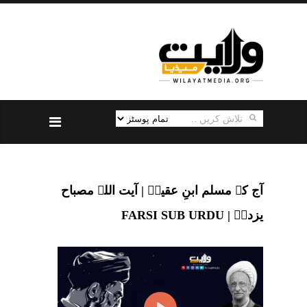
آج کے مسلم ابنِ عقیلؑ | آیت اللہ مصباح
یزدیؒ | FARSI SUB URDU