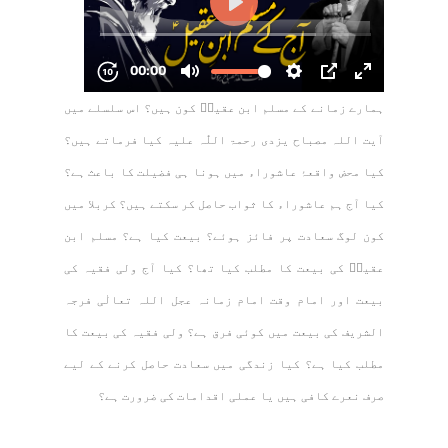
ہمارے زمانے کے مسلم ابن عقیلؑ کون ہیں؟ اس سلسلے میں
آیت اللہ مصباح یزدی رحمۃ اللّٰہ علیہ کیا فرماتے ہیں؟
کیا محض واقعۂ عاشوراء میں ہونا ہی فضیلت کا باعث ہے؟
کیا آج ہم عاشوراء کا ثواب حاصل کر سکتے ہیں؟ کربلا میں
کون لوگ سعادت پر فائز ہوئے؟ بیعت کیا ہے؟ مسلم ابن
عقیلؑ کی بیعت کا مطلب کیا تھا؟ کیا آج ولی فقیہ کی
بیعت اور امام وقت امام زمانہ عجل اللہ تعالٰی فرجہ
الشریف کی بیعت میں کوئی فرق ہے؟ ولی فقیہ کی بیعت کا
مطلب کیا ہے؟ کیا زندگی میں سعادت حاصل کرنے کے لیے
صرف نعرے کافی ہیں یا عملی اقدامات کی ضرورت ہے؟