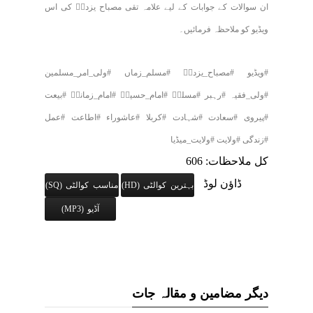
ان سوالات کے جوابات کے لیے علامہ تقی مصباح یزدیؒ کی اس
ویڈیو کو ملاحظہ فرمائیں۔
#ویڈیو #مصباح_یزدیؒ #مسلم_زماں #ولی_امر_مسلمین
#ولی_فقیہ #رہبر #مسلمؑ #امام_حسینؑ #امام_زمانہؑ #بیعت
#پیروی #سعادت #شہادت #کربلا #عاشوراء #اطاعت #عمل
#زندگی #ولایت #ولایت_میڈیا
کل ملاحظات: 606
ڈاؤن لوڈ
بہترین کوالٹی (HD)
مناسب کوالٹی (SQ)
آڈیو (MP3)
دیگر مضامین و مقالہ جات