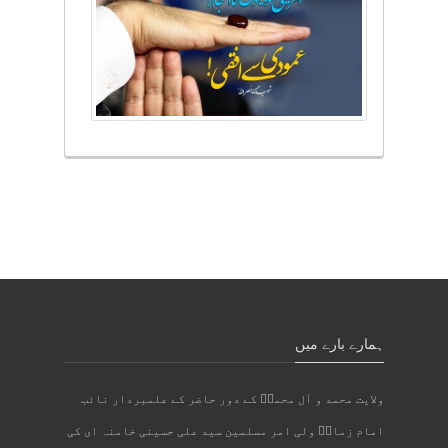
ہمارے بارے میں
ولایت محمد و آل محمدؐ کے دور حاضر کے علمبردار نائب
امام زمانؑ ولی امر مسلمین سید علی حسینی خامنہ ای کی