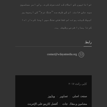
توانائیوں کو اسلام کے لئے صرف کرے۔ ولی امر مسلمین
سید علی خامنہ ای کی طرف سے ’’جنگ نرم‘‘ کی اہمیت پر
لبیک کہتے ہوئے اس ثقافتی جنگ میں اپنا کردار ادا
کرنا ہمارا شرعی وظیفہ ہے۔
رابطہ
contact@wilayatmedia.org
کاپی رائٹ ۲۰۱۷
صفحۂ اصلی
تصاویر
ویڈیوز
مضامین و مقالہ جات
أفضل كازينو على الإنترنت