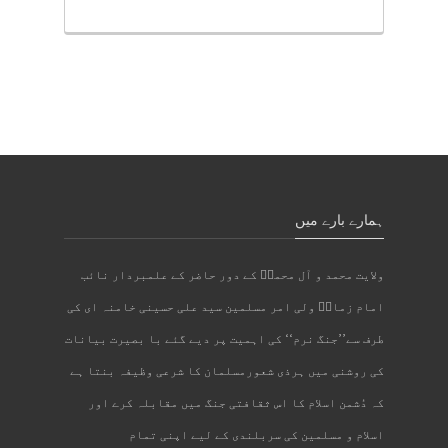
ہمارے بارے میں
ولایت محمد و آل محمدؐ کے دور حاضر کے علمبردار نائب
امام زمانؑ ولی امر مسلمین سید علی حسینی خامنہ ای کی
طرف سے’’جنگ نرم‘‘ کی اہمیت پر دیے گئے با بصیرت بیانات
کی روشنی میں ہرذی شعورمسلمان کا شرعی وظیفہ بنتا ہے
کہ دُشمن اسلام کا اس ثقافتی جنگ میں مقابلہ کرے اور
اسلام و مسلمین کی سربلندی کے لیے اپنی تمام