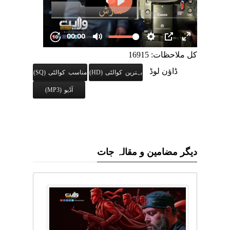
کل ملاحظات: 16915
ڈاؤن لوڈ
بہترین کوالٹی (HD)
مناسب کوالٹی (SQ)
آڈیو (MP3)
دیگر مضامین و مقالہ جات