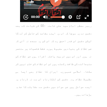
رہبر معظم امام سید علی خامنہ ایؒ کی شہادت کے بعد
دشمن نے یہ سوچا کہ اب وہ اپنے مقاصد کو حاصل کر لے گا
لیکن دشمن اس قدر احمق ہے کہ اس کو یہ سمجھ نہ آئی کہ
جس نظام کی بنیادیں مضبوط ہوں، فقط شخصیات پر منحصر
نہ ہوں اور اس میں تربیت یافتہ افراد ہوں جو نظام کو
سنبھالنے کی طاقت رکھتے ہوں تو اس نظام کو ختم نہیں کر
سکتا۔ اسلامی جمہوریہ ایران کا نطام بھی ایسا ہی
مظبوظ نظام ہے۔ دشمن کو للکارنا، اس سے نہ ڈرنا، یہ
ایسے عوامل ہیں جو عوام میں دشمن سے مقابلے کا جذبہ
بڑھاتے ہیں۔