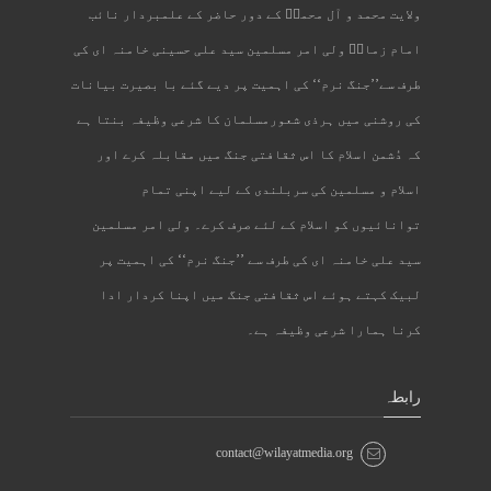
ولایت محمد و آل محمدؐ کے دور حاضر کے علمبردار نائب
امام زمانؑ ولی امر مسلمین سید علی حسینی خامنہ ای کی
طرف سے’’جنگ نرم‘‘ کی اہمیت پر دیے گئے با بصیرت بیانات
کی روشنی میں ہرذی شعورمسلمان کا شرعی وظیفہ بنتا ہے
کہ دُشمن اسلام کا اس ثقافتی جنگ میں مقابلہ کرے اور
اسلام و مسلمین کی سربلندی کے لیے اپنی تمام
توانائیوں کو اسلام کے لئے صرف کرے۔ ولی امر مسلمین
سید علی خامنہ ای کی طرف سے ’’جنگ نرم‘‘ کی اہمیت پر
لبیک کہتے ہوئے اس ثقافتی جنگ میں اپنا کردار ادا
کرنا ہمارا شرعی وظیفہ ہے۔
رابطہ
contact@wilayatmedia.org