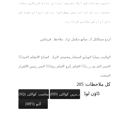
انہیں جذبات کو ایک معروف ایرانی مداح کربلایی سجاد
محمدی نے اس ترانے میں پیش کیا ہے جو ایرانی قوم کی
دلی آواز کی عکاسی کرتا ہے۔
اردو سبٹائٹل کے ساتھ مکمل ترانہ ملاحظہ فرمائیں.
#ولایت_میڈیا #ویڈیو #سجاد_محمدی #ترانہ #مداح #انتقام #حیدرؑ
#خیبر #شہید_رہبرؒ #قیام_کرو #امام_زمانہؑ #سر_زمین #الفرار
#سخت
کل ملاحظات: 205
ڈاؤن لوڈ
بہترین کوالٹی (HD)
مناسب کوالٹی (SQ)
آڈیو (MP3)