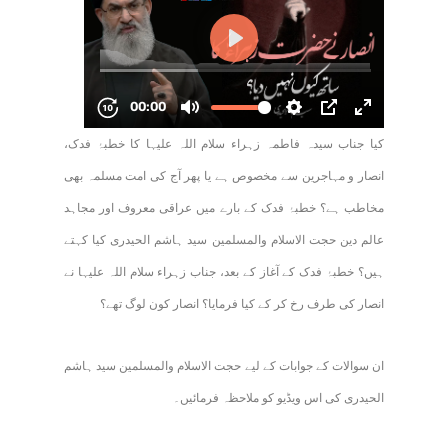
کیا جناب سیدہ فاطمہ زہراء سلام اللہ علیہا کا خطبۂ فدک،
انصار و مہاجرین سے مخصوص ہے یا پھر آج کی امت مسلمہ بھی
مخاطب ہے؟ خطبۂ فدک کے بارے میں عراقی معروف اور مجاہد
عالم دین حجت الاسلام والمسلمین سید ہاشم الحیدری کیا کہتے
ہیں؟ خطبۂ فدک کے آغاز کے بعد، جناب زہراء سلام اللہ علیہا نے
انصار کی طرف رخ کر کے کیا فرمایا؟ انصار کون لوگ تھے؟
ان سوالات کے جوابات کے لیے حجت الاسلام والمسلمین سید ہاشم
الحیدری کی اس ویڈیو کو ملاحظہ فرمائیں۔