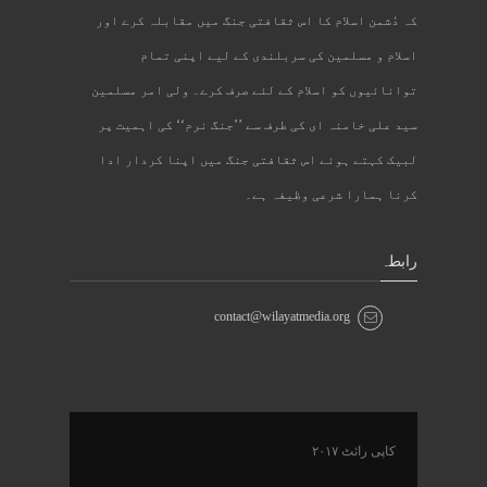
کہ دُشمن اسلام کا اس ثقافتی جنگ میں مقابلہ کرے اور
اسلام و مسلمین کی سربلندی کے لیے اپنی تمام
توانائیوں کو اسلام کے لئے صرف کرے۔ ولی امر مسلمین
سید علی خامنہ ای کی طرف سے ’’جنگ نرم‘‘ کی اہمیت پر
لبیک کہتے ہوئے اس ثقافتی جنگ میں اپنا کردار ادا
کرنا ہمارا شرعی وظیفہ ہے۔
رابطہ
contact@wilayatmedia.org
کاپی رائٹ ۲۰۱۷