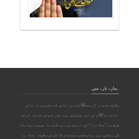
ہمارے بارے میں
ولایت محمد و آل محمدؐ کے دور حاضر کے علمبردار نائب
امام زمانؑ ولی امر مسلمین سید علی حسینی خامنہ ای کی
طرف سے’’جنگ نرم‘‘ کی اہمیت پر دیے گئے با بصیرت بیانات
کی روشنی میں ہرذی شعورمسلمان کا شرعی وظیفہ بنتا ہے