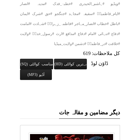
#ویڈیو #ہاشم_الحیدری #خطبۂ_فدک #مدینہ #انصار
#ایام_فاطمیہؑ #سقیفہ #مجاہد #جنگجو #حق #شرک #ایمان
#باطل #خطاب #انصار_مہاجر #فاطمہ_زہراءؑ #شہادت #امامت
#دفاع #تنہائی #امام #دفاع #مدافع #ارث #رسول_خداؐ #ولایت
#خلافت #در_فاطمہؑ #دشمن #ولایت_میڈیا
کل ملاحظات: 619
ڈاؤن لوڈ
بہترین کوالٹی (HD)
مناسب کوالٹی (SQ)
آڈیو (MP3)
دیگر مضامین و مقالہ جات