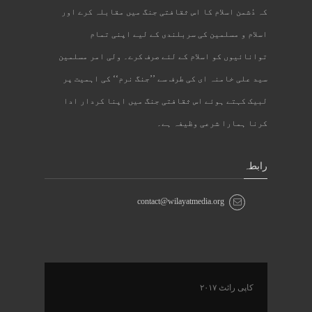
کہ دُشمن اسلام کا اس ثقافتی جنگ میں مقابلہ کرے اور
اسلام و مسلمین کی سربلندی کے لیے اپنی تمام
توانائیوں کو اسلام کے لئے صرف کرے۔ ولی امر مسلمین
سید علی خامنہ ای کی طرف سے ’’جنگ نرم‘‘ کی اہمیت پر
لبیک کہتے ہوئے اس ثقافتی جنگ میں اپنا کردار ادا
کرنا ہمارا شرعی وظیفہ ہے۔
رابطہ
contact@wilayatmedia.org
کاپی رائٹ ۲۰۱۷