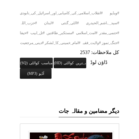
#ویڈیو #انقلاب_اسلامی_کی_کامیابی_اور_اسرائیل_کی_نابودی
#سید_ہاشم_الحیدری #الٹی_گنتی #لبنان #حزب_اللہ
#حتمی_مقدر #امت_اسلامی #مستکبر_طاقتیں #تل_ابیب #حیفا
#جنگ_تموز #ولایت_فقیہ #امام_خمینی_کا_لشکر #دینی_مرجعیت
کل ملاحظات: 2537
ڈاؤن لوڈ
بہترین کوالٹی (HD)
مناسب کوالٹی (SQ)
آڈیو (MP3)
دیگر مضامین و مقالہ جات