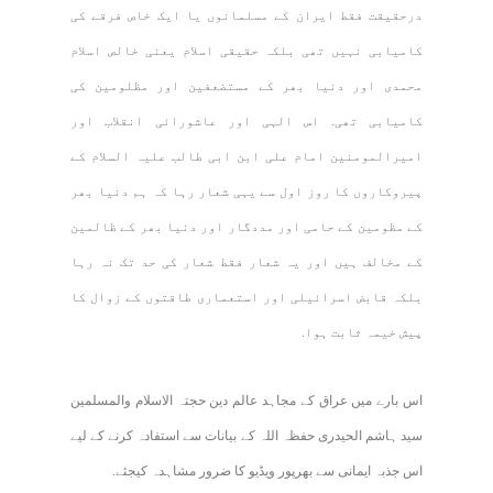
درحقیقت فقط ایران کے مسلمانوں یا ایک خاص فرقے کی
کامیابی نہیں تھی بلکہ حقیقی اسلام یعنی خالص اسلام
محمدی اور دنیا بھر کے مستضعفین اور مظلومین کی
کامیابی تھی. اس الہی اور عاشورائی انقلاب اور
امیرالمومنین امام علی ابن ابی طالب علیہ السلام کے
پیروکاروں کا روز اول سے یہی شعار رہا کہ ہم دنیا بھر
کے مظومین کے حامی اور مددگار اور دنیا بھر کے ظالمین
کے مخالف ہیں اور یہ شعار فقط شعار کی حد تک نہ رہا
بلکہ قابض اسرائیلی اور استعماری طاقتوں کے زوال کا
پیش خیمہ ثابت ہوا.
اس بارے میں عراق کے مجاہد عالم دین حجتہ الاسلام والمسلمین
سید ہاشم الحیدری حفظہ اللہ کے بیانات سے استفادہ کرنے کے لیے
اس جذبہ ایمانی سے بھرپور ویڈیو کا ضرور مشاہدہ کیجئے.