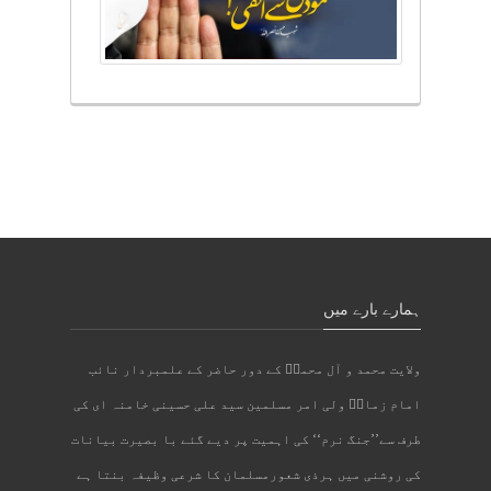
ہمارے بارے میں
ولایت محمد و آل محمدؐ کے دور حاضر کے علمبردار نائب
امام زمانؑ ولی امر مسلمین سید علی حسینی خامنہ ای کی
طرف سے’’جنگ نرم‘‘ کی اہمیت پر دیے گئے با بصیرت بیانات
کی روشنی میں ہرذی شعورمسلمان کا شرعی وظیفہ بنتا ہے