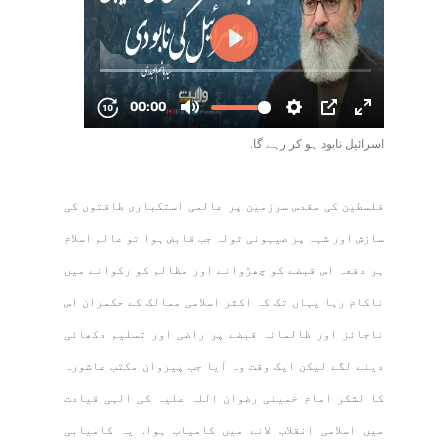
اسرائیل نابود ہو کر رہے گا.
فلسطین کی مقدس سرزمین پر عالمی استکباری طاقتوں کی
سازش اور شہہ پر صیہونی ٹولہ جب قابض ہوا تو عالم اسلام
ہر دفعہ اس قبضے کو چھڑوانے اور مظالم کو رکوانے میں
ناکام رہا یہاں تک کہ اکثر اسلامی ممالک کے حکمران اس
ناجائز اور ظالمانہ قبضے پر راضی اور تسلیم دکھائی
دینے لگے لیکن ایک وقت وہ آیا جب پیروان مکتب عاشورہ
کا لشکر امام خمینی رضوان اللہ علیہ کی الہی قیادت
میں اسلامی انقلاب لانے میں کامیاب ہوا. یہ کامیابی