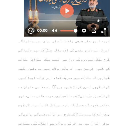
شہید امیر علی حاجی زادہؒ نے اس بیان میں بتایا کہ
ایران نے دفاع مقدس کی آٹھ سالہ جنگ کے بعد دنیا کی
طرح جنگی طیاروں کی دوڑ میں نہیں بلکہ میزائل بنانے
کو کیوں ترجیح دی۔ ان سخت حالات میں جب دشمن جنگی
طیاروں کے بنانے میں مصروف تھا، ایران نے ایسا نہیں
کیا۔ کیوں نہیں کیا؟ شہید رہبرؒ نے دفاعی عنوان سے
کیا تجویز فرمائی؟ خود انحصاری، درست حکمتِ عملی، اور
دفاعی قدرت کے حصول کے لیے میزائل کا ہتھیار کس طرح
پیش رفت کا سبب بنا؟ کس طرح ایران نے دشمن کی برتری کو
مؤثر انداز میں بے اثر کر دیا؟ رہبرِ انقلاب کی رہنمائی