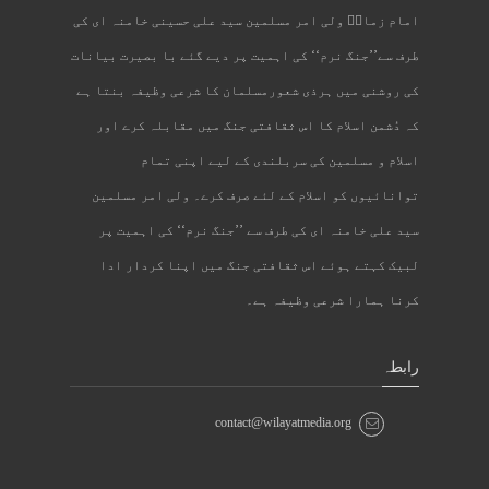
امام زمانؑ ولی امر مسلمین سید علی حسینی خامنہ ای کی
طرف سے’’جنگ نرم‘‘ کی اہمیت پر دیے گئے با بصیرت بیانات
کی روشنی میں ہرذی شعورمسلمان کا شرعی وظیفہ بنتا ہے
کہ دُشمن اسلام کا اس ثقافتی جنگ میں مقابلہ کرے اور
اسلام و مسلمین کی سربلندی کے لیے اپنی تمام
توانائیوں کو اسلام کے لئے صرف کرے۔ ولی امر مسلمین
سید علی خامنہ ای کی طرف سے ’’جنگ نرم‘‘ کی اہمیت پر
لبیک کہتے ہوئے اس ثقافتی جنگ میں اپنا کردار ادا
کرنا ہمارا شرعی وظیفہ ہے۔
رابطہ
contact@wilayatmedia.org