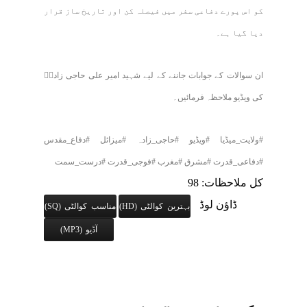
کو اس پورے دفاعی سفر میں فیصلہ کن اور تاریخ ساز قرار
دیا گیا ہے۔
ان سوالات کے جوابات جاننے کے لیے شہید امیر علی حاجی زادہؒ
کی ویڈیو ملاحظہ فرمائیں۔
#ولایت_میڈیا #ویڈیو #حاجی_زادہ #میزائل #دفاع_مقدس
#دفاعی_قدرت #مشرق #مغرب #فوجی_قدرت #درست_سمت
کل ملاحظات: 98
ڈاؤن لوڈ
بہترین کوالٹی (HD)
مناسب کوالٹی (SQ)
آڈیو (MP3)