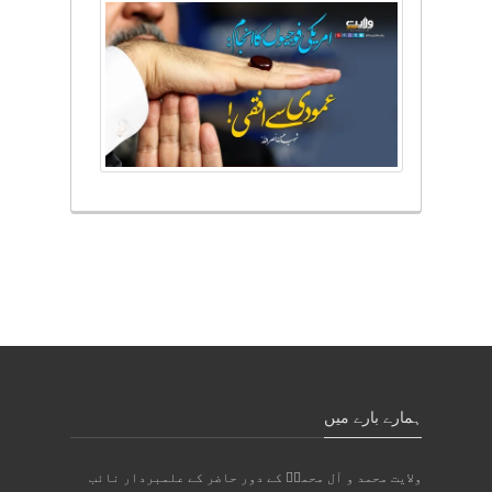
ہمارے بارے میں
ولایت محمد و آل محمدؐ کے دور حاضر کے علمبردار نائب