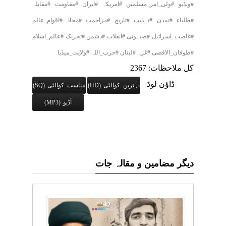
#ویڈیو #ولی_امر_مسلمین #امریکہ #ایران #مقاومت #مقابلہ
#طلباء #تمدن #تہذیب #تاریخ #مزاحمت #محاذ #اقوام_عالم
#غاصب_اسرائیل #صیہونی #انقلاب #دشمن #تحریک #عالم_اسلام
#طوفان_الاقصی #غزہ #لبنان #حزب_اللہ #ولایت_میڈیا
کل ملاحظات: 2367
ڈاؤن لوڈ
بہترین کوالٹی (HD)
مناسب کوالٹی (SQ)
آڈیو (MP3)
دیگر مضامین و مقالہ جات