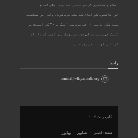
اسلام و مسلمین کی سربلندی کے لیے اپنی تمام
توانائیوں کو اسلام کے لئے صرف کرے۔ ولی امر مسلمین
سید علی خامنہ ای کی طرف سے ’’جنگ نرم‘‘ کی اہمیت پر
لبیک کہتے ہوئے اس ثقافتی جنگ میں اپنا کردار ادا
کرنا ہمارا شرعی وظیفہ ہے۔
رابطہ
contact@wilayatmedia.org
کاپی رائٹ ۲۰۱۷
صفحۂ اصلی
تصاویر
ویڈیوز