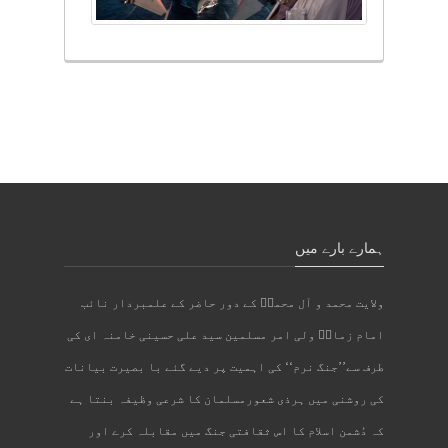
ہمارے بارے میں
ولایت محمد و آل محمدؐ کے دور حاضر کے علمبردار نائب
امام زمانؑ ولی امر مسلمین سید علی حسینی خامنہ ای کی
طرف سے’’جنگ نرم‘‘ کی اہمیت پر دیے گئے با بصیرت بیانات
کی روشنی میں ہرذی شعورمسلمان کا شرعی وظیفہ بنتا ہے
کہ دُشمن اسلام کا اس ثقافتی جنگ میں مقابلہ کرے اور