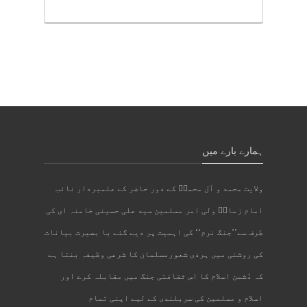
ہمارے بارے میں
ولایت محمد و آل محمدؐ کے دور حاضر کے علمبردار نائب
امام زمانؑ ولی امر مسلمین سید علی حسینی خامنہ ای کی
طرف سے’’جنگ نرم‘‘ کی اہمیت پر دیے گئے با بصیرت بیانات
کی روشنی میں ہرذی شعورمسلمان کا شرعی وظیفہ بنتا ہے
کہ دُشمن اسلام کا اس ثقافتی جنگ میں مقابلہ کرے اور
اسلام و مسلمین کی سربلندی کے لیے اپنی تمام