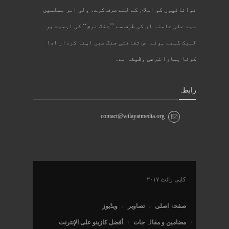
توانائیوں کو اسلام کے لئے صرف کرے۔ ولی امر مسلمین
سید علی خامنہ ای کی طرف سے ’’جنگ نرم‘‘ کی اہمیت پر
لبیک کہتے ہوئے اس ثقافتی جنگ میں اپنا کردار ادا
کرنا ہمارا شرعی وظیفہ ہے۔
رابطہ
contact@wilayatmedia.org
کاپی رائٹ ۲۰۱۷
صفحۂ اصلی
تصاویر
ویڈیوز
مضامین و مقالہ جات
أفضل كازينو على الإنترنت