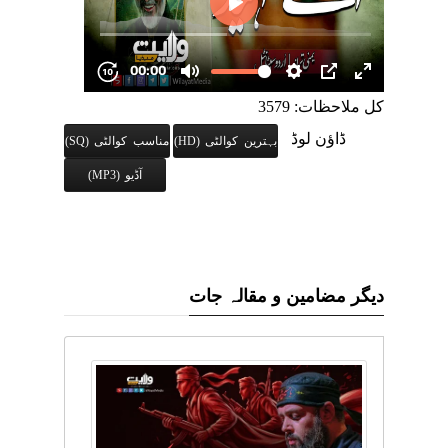
کل ملاحظات: 3579
ڈاؤن لوڈ
بہترین کوالٹی (HD)
مناسب کوالٹی (SQ)
آڈیو (MP3)
دیگر مضامین و مقالہ جات