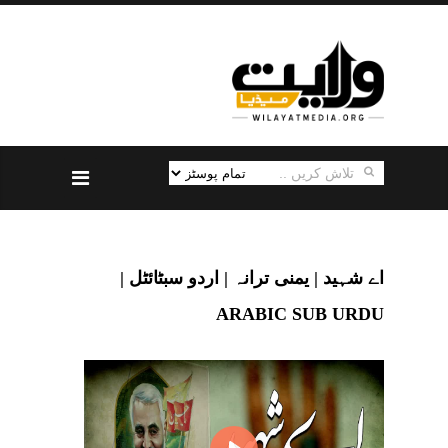
اے شہید | یمنی ترانہ | اردو سبٹائٹل |
ARABIC SUB URDU