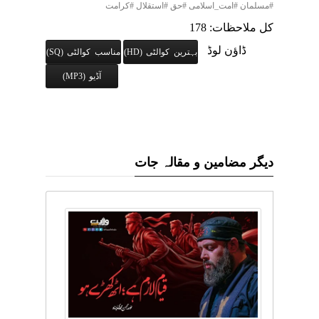
#مسلمان #امت_اسلامی #حق #استقلال #کرامت
کل ملاحظات: 178
ڈاؤن لوڈ
بہترین کوالٹی (HD)
مناسب کوالٹی (SQ)
آڈیو (MP3)
دیگر مضامین و مقالہ جات