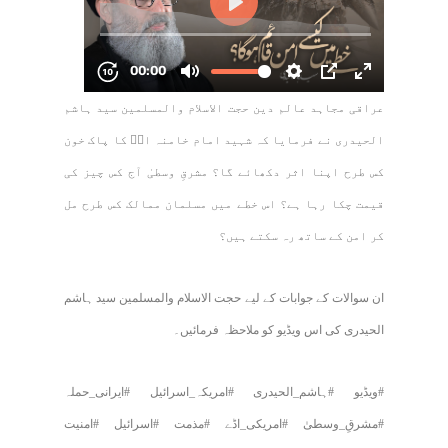
عراقی مجاہد عالم دین حجت الاسلام والمسلمین سید ہاشم
الحیدری نے فرمایا کہ شہید امام خامنہ ایؒ کا پاک خون
کس طرح اپنا اثر دکھائے گا؟ مشرقِ وسطیٰ آج کس چیز کی
قیمت چکا رہا ہے؟ اس خطے میں مسلمان ممالک کس طرح مل
کر امن کے ساتھ رہ سکتے ہیں؟
ان سوالات کے جوابات کے لیے حجت الاسلام والمسلمین سید ہاشم
الحیدری کی اس ویڈیو کو ملاحظہ فرمائیں۔
#ویڈیو #ہاشم_الحیدری #امریکہ_اسرائیل #ایرانی_حملہ
#مشرقِ_وسطیٰ #امریکی_اڈے #مذمت #اسرائیل #امنیت