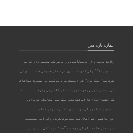
ہمارے بارے میں
ولایت محمد و آل محمدؐ کے دور حاضر کے علمبردار نائب
امام زمانؑ ولی امر مسلمین سید علی حسینی خامنہ ای کی
طرف سے’’جنگ نرم‘‘ کی اہمیت پر دیے گئے با بصیرت بیانات
کی روشنی میں ہرذی شعورمسلمان کا شرعی وظیفہ بنتا ہے
کہ دُشمن اسلام کا اس ثقافتی جنگ میں مقابلہ کرے اور
اسلام و مسلمین کی سربلندی کے لیے اپنی تمام
توانائیوں کو اسلام کے لئے صرف کرے۔ ولی امر مسلمین
سید علی خامنہ ای کی طرف سے ’’جنگ نرم‘‘ کی اہمیت پر