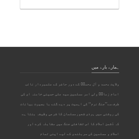
ہمارے بارے میں
ولایت محمد و آل محمدؐ کے دور حاضر کے علمبردار نائب
امام زمانؑ ولی امر مسلمین سید علی حسینی خامنہ ای کی
طرف سے’’جنگ نرم‘‘ کی اہمیت پر دیے گئے با بصیرت بیانات
کی روشنی میں ہرذی شعورمسلمان کا شرعی وظیفہ بنتا ہے
کہ دُشمن اسلام کا اس ثقافتی جنگ میں مقابلہ کرے اور
اسلام و مسلمین کی سربلندی کے لیے اپنی تمام