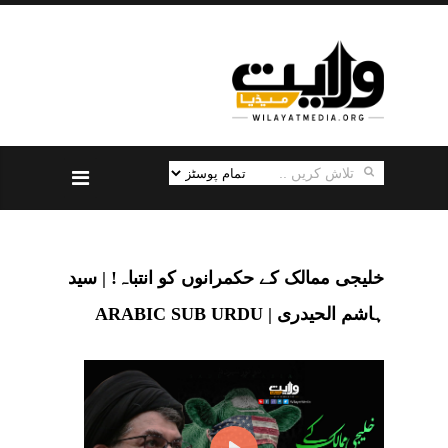
خلیجی ممالک کے حکمرانوں کو انتباہ! | سید
ہاشم الحیدری | ARABIC SUB URDU