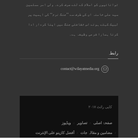
توانائیوں کو اسلام کے لئے صرف کرے۔ ولی امر مسلمین
سید علی خامنہ ای کی طرف سے ’’جنگ نرم‘‘ کی اہمیت پر
لبیک کہتے ہوئے اس ثقافتی جنگ میں اپنا کردار ادا
کرنا ہمارا شرعی وظیفہ ہے۔
رابطہ
contact@wilayatmedia.org
کاپی رائٹ ۲۰۱۷
صفحۂ اصلی
تصاویر
ویڈیوز
مضامین و مقالہ جات
أفضل كازينو على الإنترنت