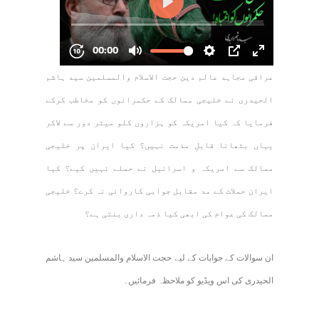
عراقی مجاہد عالم دین حجت الاسلام والمسلمین سید ہاشم
الحیدری نے خلیجی ممالک کے حکمرانوں کو مخاطب کرکے
فرمایا کہ کیا امریکہ کو ہزاروں کلو میٹر دور سے لاکر
یہاں بٹھانا قابلِ مذمت نہیں؟ کیا ایران پر خلیجی
ممالک سے امریکہ و اسرائیل نے حملے نہیں کیے؟ کیا
ایران حملات کے مد مقابل جوابی کاروائی نہ کرے؟ خلیجی
ممالک کی عوام کی ابھی کیا ذمہ داری بنتی ہے؟
ان سوالات کے جوابات کے لیے حجت الاسلام والمسلمین سید ہاشم
الحیدری کی اس ویڈیو کو ملاحظہ فرمائیں۔