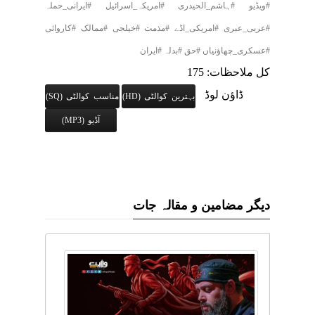
#ویڈیو #ہاشم_الحیدری #امریکہ_اسرائیل #ایرانی_حملہ
#عربی_عبری #امریکی_اڈے #مذمت #خیلجی #ممالک #کاروائی
#عسکری_چھاؤنیاں #حق #بدلہ #ایران
کل ملاحظات: 175
ڈاؤن لوڈ
بہترین کوالٹی (HD)
مناسب کوالٹی (SQ)
آڈیو (MP3)
دیگر مضامین و مقالہ جات