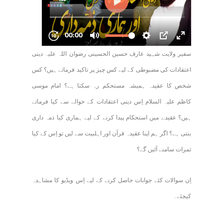
سفیر ولایت شہید عارف حسین الحسینی رضوان اللہ علیہ دینی
اعتقادات کی مضبوطی کے لیے کس چیز پر تاکید فرماتے ہیں؟ کس
شخص کا عقیدہ ہمیشہ مستحکم رہ سکتا ہے؟ امام موسی
کاظم علیہ السلام اِس دینی اعتقادات کے حوالے سے کیا فرماتے
ہیں؟ عقیدے میں استحکام پیدا کرنے کے لیے ہماری کیا ذمہ داری
بنتی ہے؟ اگر ہم اپنا عقیدہ قرآن اور اہلبیت سے لیں تو اِس کے کیا
ثمرات سامنے آئیں گے؟
اِن سوالات کئے جوابات حاصل کرنے کے لیے اِس ویڈیو کا مشاہدہ
کیجئے۔