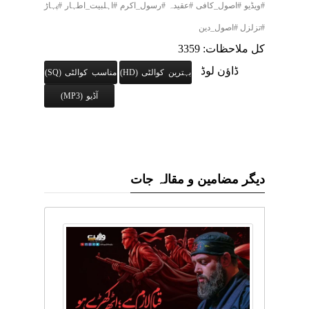
#ویڈیو #اصول_کافی #عقیدہ #رسول_اکرم #اہلبیت_اطہار #پہاڑ
#تزلزل #اصول_دین
کل ملاحظات: 3359
ڈاؤن لوڈ
بہترین کوالٹی (HD)
مناسب کوالٹی (SQ)
آڈیو (MP3)
دیگر مضامین و مقالہ جات