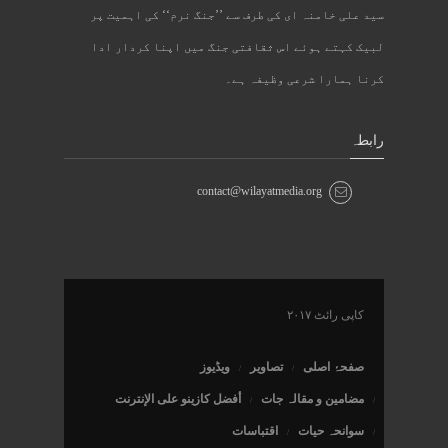
سید علی خامنہ ای کی طرف سے ’’جنگ نرم‘‘ کی اہمیت پر
لبیک کہتے ہوئے اس ثقافتی جنگ میں اپنا کردار ادا
کرنا ہمارا شرعی وظیفہ ہے۔
رابطہ
contact@wilayatmedia.org
کاپی رائٹ ۲۰۱۷
صفحۂ اصلی
تصاویر
ویڈیوز
مضامین و مقالہ جات
أفضل كازينو على الإنترنت
سوانحہ حیات
اقتباسات