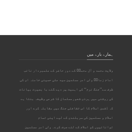
ہمارے بارے میں
ولایت محمد و آل محمدؐ کے دور حاضر کے علمبردار نائب
امام زمانؑ ولی امر مسلمین سید علی حسینی خامنہ ای کی
طرف سے’’جنگ نرم‘‘ کی اہمیت پر دیے گئے با بصیرت بیانات
کی روشنی میں ہرذی شعورمسلمان کا شرعی وظیفہ بنتا ہے
کہ دُشمن اسلام کا اس ثقافتی جنگ میں مقابلہ کرے اور
اسلام و مسلمین کی سربلندی کے لیے اپنی تمام
توانائیوں کو اسلام کے لئے صرف کرے۔ ولی امر مسلمین