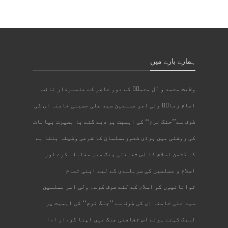
ہمارے بارے میں
ولایت محمد و آل محمدؐ کے دور حاضر کے علمبردار نائب
امام زمانؑ ولی امر مسلمین سید علی حسینی خامنہ ای کی
طرف سے’’جنگ نرم‘‘ کی اہمیت پر دیے گئے با بصیرت بیانات
کی روشنی میں ہرذی شعورمسلمان کا شرعی وظیفہ بنتا ہے
کہ دُشمن اسلام کا اس ثقافتی جنگ میں مقابلہ کرے اور
اسلام و مسلمین کی سربلندی کے لیے اپنی تمام
توانائیوں کو اسلام کے لئے صرف کرے۔ ولی امر مسلمین
سید علی خامنہ ای کی طرف سے ’’جنگ نرم‘‘ کی اہمیت پر
لبیک کہتے ہوئے اس ثقافتی جنگ میں اپنا کردار ادا