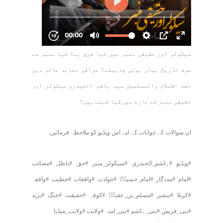
سیکولر اور حقیقی منبر میں کیا فرق ہے؟ کیا منبر سے
صرف تاریخ بیان ہونی چاہیئے؟ عراقی مجاہد عالم دین
حجت الاسلام والمسلمین سید ہاشم الحیدری سیکولر اور
حقیقی منبر کے بارے میں کیا کہتے ہیں؟
ان سوالات کے جوابات کے لیے اس ویڈیو کو ملاحظہ فرمائیں۔
#ویڈیو #ہاشم_الحیدری #سیکولر_منبر #حق #باطل #مصائب
#امام #مددگار #امام_حسینؑ #حوادث #واقعات #خطیب #واقعہ
#کربلا #سفیر #مسلم_بن_عقیلؑ #کوفہ #حقیقت #جنگ #یزید
#بنی_قریش #بنی_ہاشم #بنی_امیہ #ولایت #ولایت_میڈیا