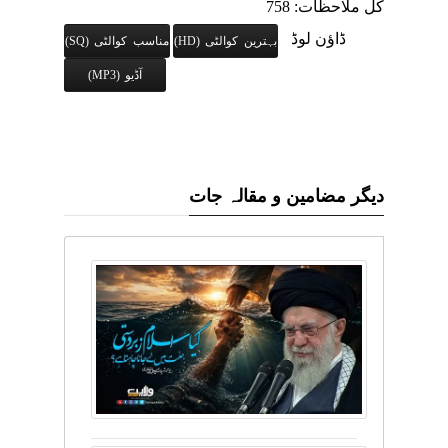
کل ملاحظات: 758
ڈاؤن لوڈ
بہترین کوالٹی (HD)
مناسب کوالٹی (SQ)
آڈیو (MP3)
دیگر مضامین و مقالہ جات