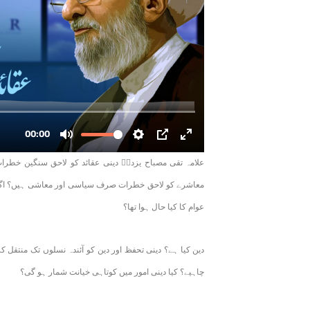
علامہ تقی مصباح یزدیؒ دینی عقائد کو لاحق سنگین خطرا
معاشرے کو لاحق خطرات صرف سیاسی اور معاشی ہیں؟ اگر ہ
عوام کا کیا حال ہوا تھا؟
دین کیا ہے؟ دینی تحفظ اور دین کو آئندہ نسلوں تک منتقل ک
چاہیے؟ کیا دینی امور میں کوتاہی خیانت شمار ہو گی؟