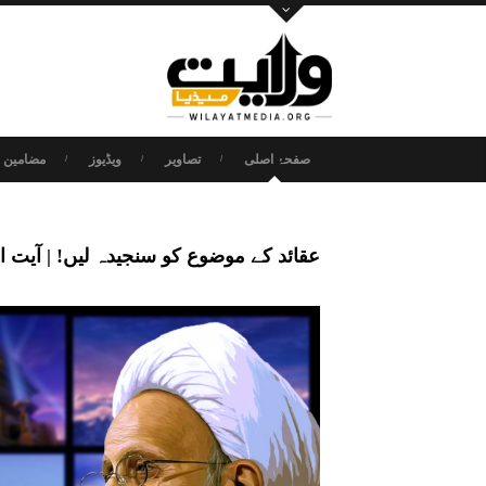
صفحۂ اصلی
تصاویر
ویڈیوز
مضامین و
عقائد کے موضوع کو سنجیدہ لیں! | آیت اللہ مصباح ی