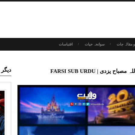
 مقالہ جات
سوانحہ حیات
اقتباسات
دیگر 
زدی | FARSI SUB URDU