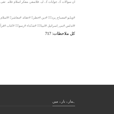
ان سوالات کے جوابات کے لیے فلاسفر، مفکر اسلام علامہ تقی
#ویڈیو #مصباح_یزدیؒ #دین #خطرہ #عقائد #معاشرہ #اسلام 
#اندلس #بنی_اسرائیل #انبیاءؑ #شہداء #رسولؐ #کتاب #قرآن
کل ملاحظات: 717
ہمارے بارے میں