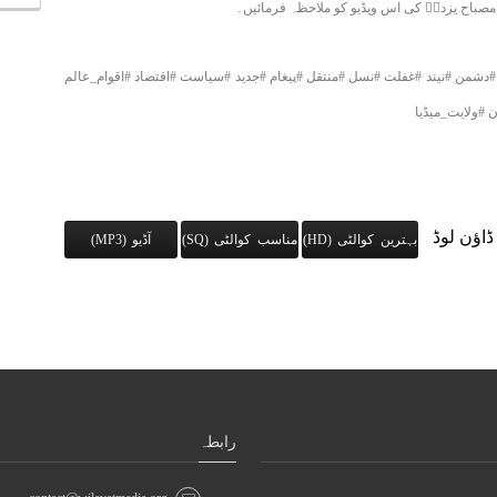
 مصباح یزدیؒ کی اس ویڈیو کو ملاحظہ فرمائیں۔
#دشمن #نیند #غفلت #نسل #منتقل #پیغام #جدید #سیاست #اقتصاد #اقوام_عالم
 #ولایت_میڈیا
ڈاؤن لوڈ
بہترین کوالٹی (HD)
مناسب کوالٹی (SQ)
آڈیو (MP3)
رابطہ