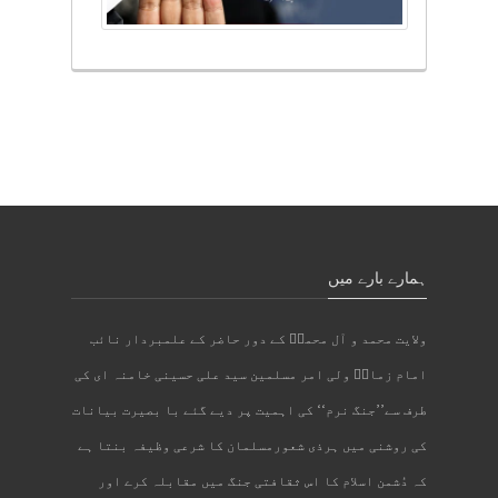
ہمارے بارے میں
ولایت محمد و آل محمدؐ کے دور حاضر کے علمبردار نائب
امام زمانؑ ولی امر مسلمین سید علی حسینی خامنہ ای کی
طرف سے’’جنگ نرم‘‘ کی اہمیت پر دیے گئے با بصیرت بیانات
کی روشنی میں ہرذی شعورمسلمان کا شرعی وظیفہ بنتا ہے
کہ دُشمن اسلام کا اس ثقافتی جنگ میں مقابلہ کرے اور