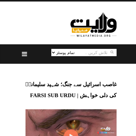
غاصب اسرائیل سے جنگ؛ شہید سلیمانیؒ
کی دلی خواہش | FARSI SUB URDU