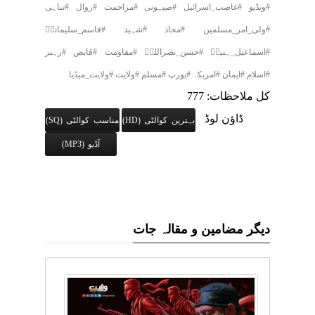
#ویڈیو #غاصب_اسرائیل #صیہونی #مزاحمت #زوال #تباہی
#ولی_امر_مسلمین #محاذ #شہید #قاسم_سلیمانیؒ
#اسماعیل_ہنیہؒ #حسن_نصراللہؒ #مقاومت #قابض #رہبر
#اسلام #ایمان #امریکہ #یورپ #مسلم #ولایت #ولایت_میڈیا
کل ملاحظات: 777
ڈاؤن لوڈ
بہترین کوالٹی (HD)
مناسب کوالٹی (SQ)
آڈیو (MP3)
دیگر مضامین و مقالہ جات