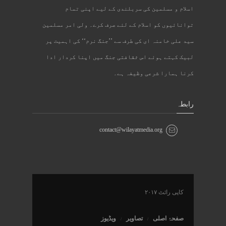
اسلام و مسلمین کی سربلندی کے لیے اپنی تمام
توانائیوں کو اسلام کے لئے صرف کرے۔ ولی امر مسلمین
سید علی خامنہ ای کی طرف سے ’’جنگ نرم‘‘ کی اہمیت پر
لبیک کہتے ہوئے اس ثقافتی جنگ میں اپنا کردار ادا
کرنا ہمارا شرعی وظیفہ ہے۔
رابطہ
contact@wilayatmedia.org
کاپی رائٹ ۲۰۱۷
صفحۂ اصلی
تصاویر
ویڈیوز