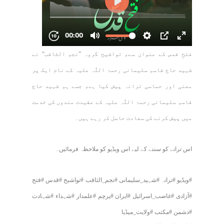
فتحِ قدس کے عنوان سے، تواشیح گروہ ”نجم الثاقب“ نے
شہید حاج قاسم سلیمانی رحمۃ اللّٰہ علیہ کے نام ایک پر
معنی اور حماسی ترانہ پیش کیا ہے، جسے ہم شہید حاج
قاسم سلیمانی رحمۃ اللّٰہ علیہ کے عقیدت مندوں کی خدمت
میں پیش کرنے کی سعادت حاصل کر رہے ہیں۔
اس ترانے کو سننے کے لیے اس ویڈیو کو ملاحظہ فرمائیں۔
#ویڈیو #ترانہ #شہید_سلیمانی #نجم_الثاقب #تواشیح #قدس #فتح
#آزادی #غاصب_اسرائیل #ایران #پرچم #علمدار #شہداء #شہادت
#دشمن #مکتب #ولایت_میڈیا