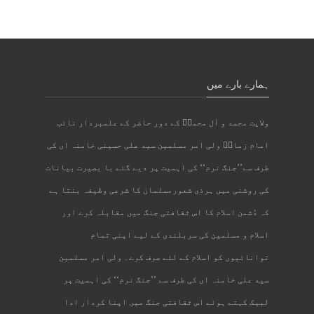
ہمارے بارے میں
ولایت محمد و آل محمدؐ کے دور حاضر کے علمبردار نائب
امام زمانؑ ولی امر مسلمین سید علی حسینی خامنہ ای کی
طرف سے’’جنگ نرم‘‘ کی اہمیت پر دیے گئے با بصیرت بیانات
کی روشنی میں ہرذی شعورمسلمان کا شرعی وظیفہ بنتا ہے
کہ دُشمن اسلام کا اس ثقافتی جنگ میں مقابلہ کرے اور
اسلام و مسلمین کی سربلندی کے لیے اپنی تمام
توانائیوں کو اسلام کے لئے صرف کرے۔ ولی امر مسلمین
سید علی خامنہ ای کی طرف سے ’’جنگ نرم‘‘ کی اہمیت پر
لبیک کہتے ہوئے اس ثقافتی جنگ میں اپنا کردار ادا