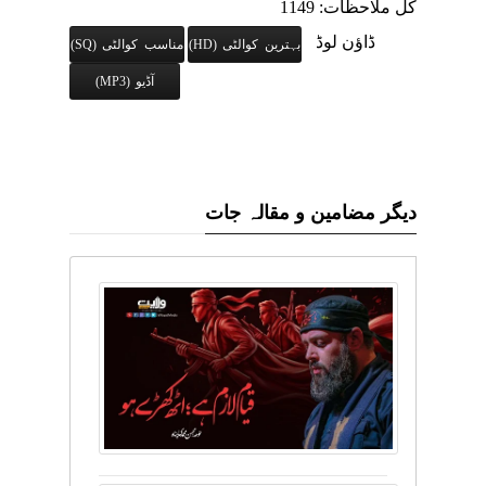
کل ملاحظات: 1149
ڈاؤن لوڈ
بہترین کوالٹی (HD)
مناسب کوالٹی (SQ)
آڈیو (MP3)
دیگر مضامین و مقالہ جات