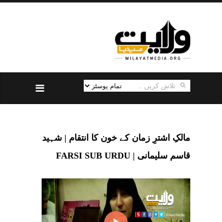
مالکِ اشترِ زمان کے خون کا انتقام | شہید
قاسم سلیمانی | FARSI SUB URDU