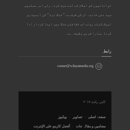
توانائیوں کو اسلام کے لئے صرف کرے۔ ولی امر مسلمین
سید علی خامنہ ای کی طرف سے ’’جنگ نرم‘‘ کی اہمیت پر
لبیک کہتے ہوئے اس ثقافتی جنگ میں اپنا کردار ادا
کرنا ہمارا شرعی وظیفہ ہے۔
رابطہ
contact@wilayatmedia.org
کاپی رائٹ ۲۰۱۷
صفحۂ اصلی
تصاویر
ویڈیوز
مضامین و مقالہ جات
أفضل كازينو على الإنترنت