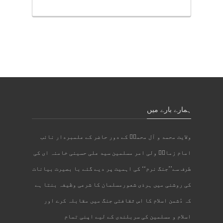
ہمارے بارے میں
ولایت محمد و آل محمدؐ کے دور حاضر کے علمبردار نائب
امام زمانؑ ولی امر مسلمین سید علی حسینی خامنہ ای کی
طرف سے’’جنگ نرم‘‘ کی اہمیت پر دیے گئے با بصیرت بیانات
کی روشنی میں ہرذی شعورمسلمان کا شرعی وظیفہ بنتا ہے
کہ دُشمن اسلام کا اس ثقافتی جنگ میں مقابلہ کرے اور
اسلام و مسلمین کی سربلندی کے لیے اپنی تمام