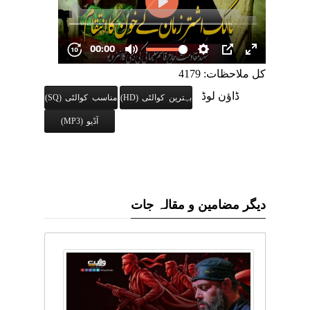
کل ملاحظات: 4179
ڈاؤن لوڈ
بہترین کوالٹی (HD)
مناسب کوالٹی (SQ)
آڈیو (MP3)
دیگر مضامین و مقالہ جات