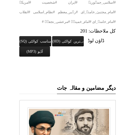
#اسلامی_جمہوریہ #ایران #شخصیت #امریکہ
#امام_مجتبیٰ_خامنہ_ای #رہبر_معظم #نظام_اسلامی #انقلاب
#امام_خامنہ_ای #امام_خمینیؒ #مرعشی_نجفیؒ #
کل ملاحظات: 201
ڈاؤن لوڈ
بہترین کوالٹی (HD)
مناسب کوالٹی (SQ)
آڈیو (MP3)
دیگر مضامین و مقالہ جات