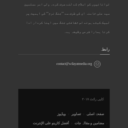
توانائیوں کو اسلام کے لئے صرف کرے۔ ولی امر مسلمین
سید علی خامنہ ای کی طرف سے ’’جنگ نرم‘‘ کی اہمیت پر
لبیک کہتے ہوئے اس ثقافتی جنگ میں اپنا کردار ادا
کرنا ہمارا شرعی وظیفہ ہے۔
رابطہ
contact@wilayatmedia.org
کاپی رائٹ ۲۰۱۷
صفحۂ اصلی
تصاویر
ویڈیوز
مضامین و مقالہ جات
أفضل كازينو على الإنترنت