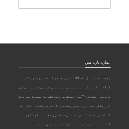
ہمارے بارے میں
ولایت محمد و آل محمدؐ کے دور حاضر کے علمبردار نائب
امام زمانؑ ولی امر مسلمین سید علی حسینی خامنہ ای کی
طرف سے’’جنگ نرم‘‘ کی اہمیت پر دیے گئے با بصیرت بیانات
کی روشنی میں ہرذی شعورمسلمان کا شرعی وظیفہ بنتا ہے
کہ دُشمن اسلام کا اس ثقافتی جنگ میں مقابلہ کرے اور
اسلام و مسلمین کی سربلندی کے لیے اپنی تمام