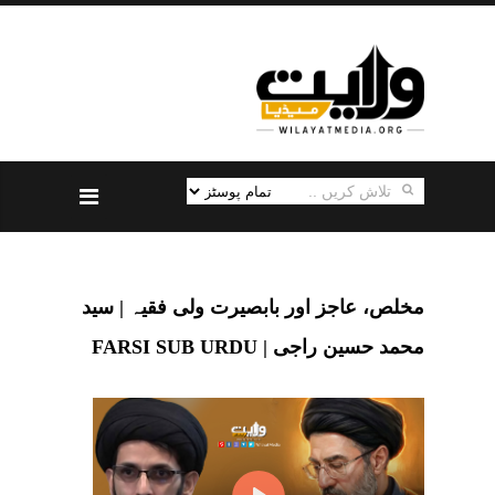
مخلص، عاجز اور بابصیرت ولی فقیہ | سید
محمد حسین راجی | FARSI SUB URDU