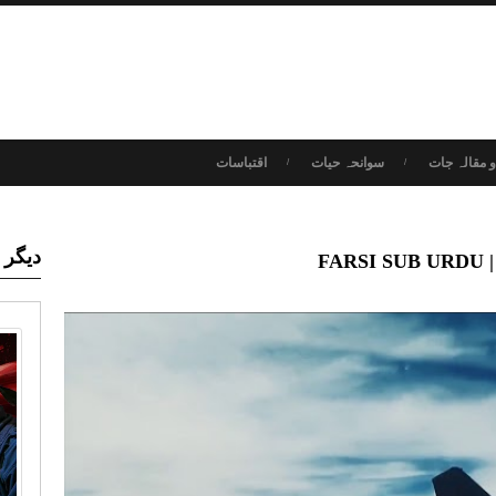
 مقالہ جات
سوانحہ حیات
اقتباسات
دیگر 
F