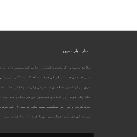
ہمارے بارے میں
ولایت محمد و آل محمدؐ کے دور حاضر کے علمبردار نا
علی حسینی خامنہ ای کی طرف سے’’جنگ نرم‘‘ کی اہمیت 
میں ہرذی شعورمسلمان کا شرعی وظیفہ بنتا ہے کہ دُشم
مقابلہ کرے اور اسلام و مسلمین کی سربلندی کے لیے ا
صرف کرے۔ ولی امر مسلمین سید علی خامنہ ای کی طرف سے
ہوئے اس ثقافتی جنگ میں اپنا کردار ادا کرنا ہمارا