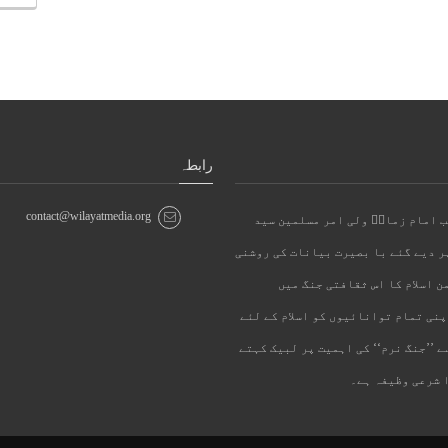
رابطہ
contact@wilayatmedia.org
ئب امام زمانؑ ولی امر مسلمین سید
پر دیے گئے با بصیرت بیانات کی روشنی
ن اسلام کا اس ثقافتی جنگ میں
پنی تمام توانائیوں کو اسلام کے لئے
 ’’جنگ نرم‘‘ کی اہمیت پر لبیک کہتے
 شرعی وظیفہ ہے۔