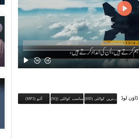
ڈاؤن لوڈ
بہترین کوالٹی (HD)
مناسب کوالٹی (SQ)
آڈیو (MP3)