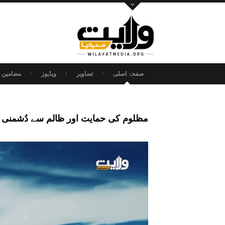
صفحۂ اصلی
تصاویر
ویڈیوز
مضامین و
مظلوم کی حمایت اور ظالم سے دُشمنی | ARSI SUB URDU