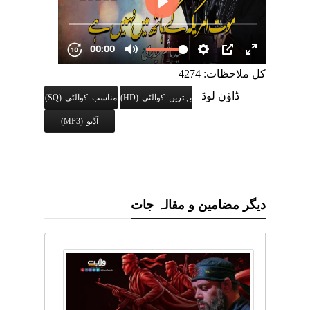
کل ملاحظات: 4274
ڈاؤن لوڈ
بہترین کوالٹی (HD)
مناسب کوالٹی (SQ)
آڈیو (MP3)
دیگر مضامین و مقالہ جات