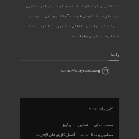
توانائیوں کو اسلام کے لئے صرف کرے۔ ولی امر مسلمین
سید علی خامنہ ای کی طرف سے ’’جنگ نرم‘‘ کی اہمیت پر
لبیک کہتے ہوئے اس ثقافتی جنگ میں اپنا کردار ادا
کرنا ہمارا شرعی وظیفہ ہے۔
رابطہ
contact@wilayatmedia.org
کاپی رائٹ ۲۰۱۷
صفحۂ اصلی
تصاویر
ویڈیوز
مضامین و مقالہ جات
أفضل كازينو على الإنترنت