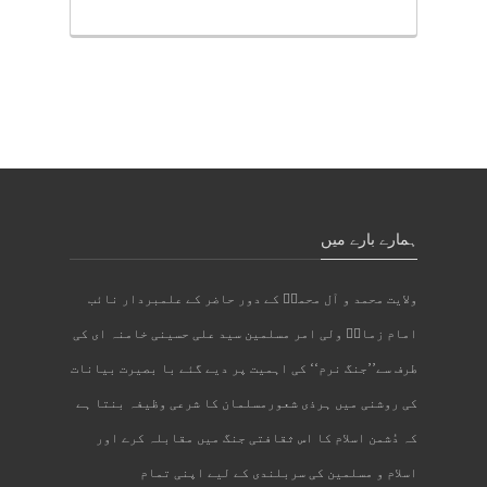
ہمارے بارے میں
ولایت محمد و آل محمدؐ کے دور حاضر کے علمبردار نائب
امام زمانؑ ولی امر مسلمین سید علی حسینی خامنہ ای کی
طرف سے’’جنگ نرم‘‘ کی اہمیت پر دیے گئے با بصیرت بیانات
کی روشنی میں ہرذی شعورمسلمان کا شرعی وظیفہ بنتا ہے
کہ دُشمن اسلام کا اس ثقافتی جنگ میں مقابلہ کرے اور
اسلام و مسلمین کی سربلندی کے لیے اپنی تمام