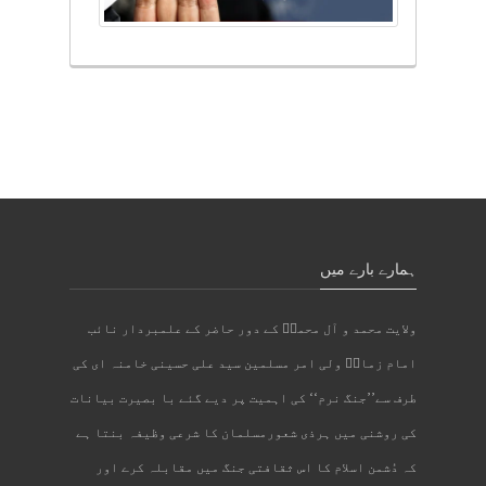
ہمارے بارے میں
ولایت محمد و آل محمدؐ کے دور حاضر کے علمبردار نائب
امام زمانؑ ولی امر مسلمین سید علی حسینی خامنہ ای کی
طرف سے’’جنگ نرم‘‘ کی اہمیت پر دیے گئے با بصیرت بیانات
کی روشنی میں ہرذی شعورمسلمان کا شرعی وظیفہ بنتا ہے
کہ دُشمن اسلام کا اس ثقافتی جنگ میں مقابلہ کرے اور