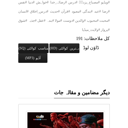
#ویڈیو #مصباح_یزدیؒ #درس #رضائے_خدا #خواہش #دنیا #نفس
#رضا #عبد #بندگی #معبود #قرآن #حدیث #درس_اخلاق #انسان
#محبت #محبوب #والدین #دوست #مولا #بندہ #عقل #جذبہ #شوق
#پرواز #ولایت_میڈیا
کل ملاحظات: 191
ڈاؤن لوڈ
بہترین کوالٹی (HD)
مناسب کوالٹی (SQ)
آڈیو (MP3)
دیگر مضامین و مقالہ جات