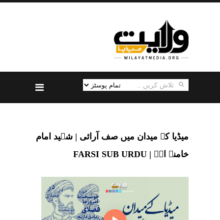
میڈیا کے میدان میں صف آرائی | شہید امام
خامنہ ایؒ | FARSI SUB URDU