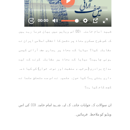
شہید امام خامنہ ایؒ اس ویڈیو میں بیان فرما رہے ہیں
کہ کس طرح عسکری محاذ پر دشمن کا انقلاب اسلامی ایران نے
مقابلہ کیا؟ میڈیا کے محاذ پر ہماری صف آرائی کیسی
ہونی چاہیے؟ میڈیا کے محاذ پر مقابلہ کرنے کے لیے
مداح برادری (مرثیہ، منقبت اور نوحہ خواں) کی کیا ذمہ
داری بنتی ہے؟ کیا حوزہ علمیہ نے اس سے متعلق علما نے
کچھ کام کیا ہے؟
ان سوالات کے جوابات جاننے کے لیے شہید امام خامنہ ایؒ کی اس
ویڈیو کو ملاحظہ فرمائیں۔