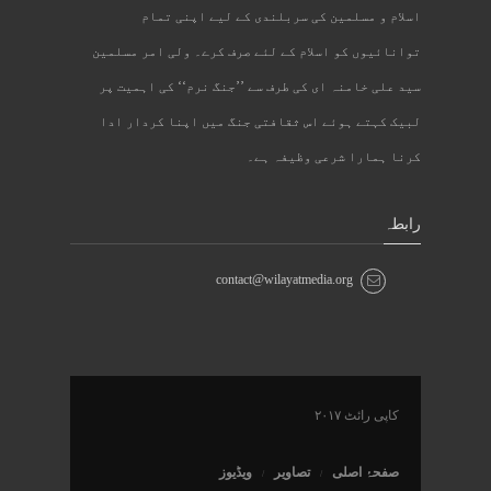
اسلام و مسلمین کی سربلندی کے لیے اپنی تمام
توانائیوں کو اسلام کے لئے صرف کرے۔ ولی امر مسلمین
سید علی خامنہ ای کی طرف سے ’’جنگ نرم‘‘ کی اہمیت پر
لبیک کہتے ہوئے اس ثقافتی جنگ میں اپنا کردار ادا
کرنا ہمارا شرعی وظیفہ ہے۔
رابطہ
contact@wilayatmedia.org
کاپی رائٹ ۲۰۱۷
صفحۂ اصلی
تصاویر
ویڈیوز