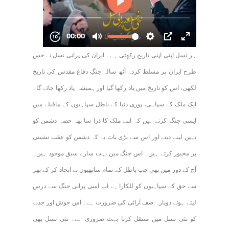
ہر نسل اپنی اپنی تاریخ رکھتی ہے۔ ایران کی پرانی نسل نے جس
طرح ایران پر مسلط کردہ آٹھ سالہ جنگِ دفاع مقدس کی تاریخ
لکھی، اس کو تاریخ میں یاد رکھا گیا اور ہمیشہ یاد رکھا جائے گا۔
ایک ملک کے سپاہی، پوری دنیا کے باطل سپاہیوں کے ماقبلے میں
ایسی جنگ کرتے ہیں کہ اپنے ملک کا ذرا سا بھہ حصہ دشمن کو
نہیں لینے دیتے اور اس سے بڑی بات یہ کہ دشمن کو عقب نشینی
پر مجبور کرتے ہیں۔ اس جنگ مین بہت سارے سبق موجود ہیں۔
آج کے دور میں بھی جب باطل کے تمام ساتھیوں نے اتحاد کر کے پھر
سے حق کے سپاہیوں کو للکارا ہے اب اسی پرانی جنگ سے درس
لیتے ہوئے دوبارہ صف آرائی کی ضرورت ہے۔ اس جوش اور جذبے
کو نئی نسل میں منتقل کرنا بہت ضروری ہے۔ نئی نسل بھی