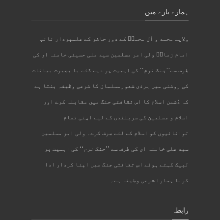
ہمارے بارے میں
ولایت محمد و آل محمدؐ کے دور حاضر کے علمبردار نائب
امام زمانؑ ولی امر مسلمین سید علی حسینی خامنہ ای کی
طرف سے’’جنگ نرم‘‘ کی اہمیت پر دیے گئے با بصیرت بیانات
کی روشنی میں ہرذی شعورمسلمان کا شرعی وظیفہ بنتا ہے
کہ دُشمن اسلام کا اس ثقافتی جنگ میں مقابلہ کرے اور
اسلام و مسلمین کی سربلندی کے لیے اپنی تمام
توانائیوں کو اسلام کے لئے صرف کرے۔ ولی امر مسلمین
سید علی خامنہ ای کی طرف سے ’’جنگ نرم‘‘ کی اہمیت پر
لبیک کہتے ہوئے اس ثقافتی جنگ میں اپنا کردار ادا
کرنا ہمارا شرعی وظیفہ ہے۔
رابطہ