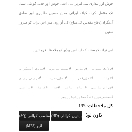
جوش اور بیداری سے لبریز ہے۔ اسی جوش اور جذبے کو نئی نسل
تک منتقل کرنے کیلئے ایرانی مداح حسین طاہری اور صادق
آہنگران(دفاع مقدس کے مداح) کی آوازوں میں اس ترانے کو ضرور
سنیں۔
اس ترانے کو سننے کے لیے اس ویڈیو کو ملاحظہ فرمائیں۔
#ولایت_میڈیا #ویڈیو #حسین_طاہری #صادق_آھنگران
#ترانہ #نسل_قدیم #نسل_جدید #میرے_ایران
#جوان_ساتھی #امام_زمانہ #خدا #کربلا #یا_علی
#حملے_کی_رات #عمار_کہاں_ہیں
کل ملاحظات: 195
ڈاؤن لوڈ
بہترین کوالٹی (HD)
مناسب کوالٹی (SQ)
آڈیو (MP3)