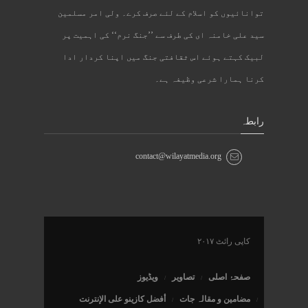
توانائیوں کو اسلام کے لئے صرف کرے۔ ولی امر مسلمین
سید علی خامنہ ای کی طرف سے ’’جنگ نرم‘‘ کی اہمیت پر
لبیک کہتے ہوئے اس ثقافتی جنگ میں اپنا کردار ادا
کرنا ہمارا شرعی وظیفہ ہے۔
رابطہ
contact@wilayatmedia.org
کاپی رائٹ ۲۰۱۷
صفحۂ اصلی
تصاویر
ویڈیوز
مضامین و مقالہ جات
أفضل كازينو على الإنترنت