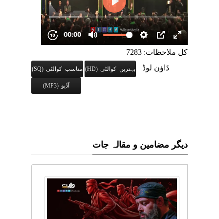
کل ملاحظات: 7283
ڈاؤن لوڈ
بہترین کوالٹی (HD)
مناسب کوالٹی (SQ)
آڈیو (MP3)
دیگر مضامین و مقالہ جات