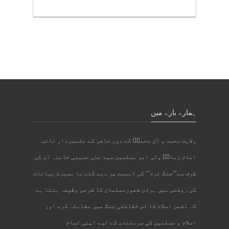
ہمارے بارے میں
ولایت محمد و آل محمدؐ کے دور حاضر کے علمبردار نائب
امام زمانؑ ولی امر مسلمین سید علی حسینی خامنہ ای کی
طرف سے’’جنگ نرم‘‘ کی اہمیت پر دیے گئے با بصیرت بیانات
کی روشنی میں ہرذی شعورمسلمان کا شرعی وظیفہ بنتا ہے
کہ دُشمن اسلام کا اس ثقافتی جنگ میں مقابلہ کرے اور
اسلام و مسلمین کی سربلندی کے لیے اپنی تمام