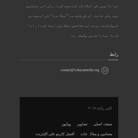
توانائیوں کو اسلام کے لئے صرف کرے۔ ولی امر مسلمین
سید علی خامنہ ای کی طرف سے ’’جنگ نرم‘‘ کی اہمیت پر
لبیک کہتے ہوئے اس ثقافتی جنگ میں اپنا کردار ادا
کرنا ہمارا شرعی وظیفہ ہے۔
رابطہ
contact@wilayatmedia.org
کاپی رائٹ ۲۰۱۷
صفحۂ اصلی
تصاویر
ویڈیوز
مضامین و مقالہ جات
أفضل كازينو على الإنترنت