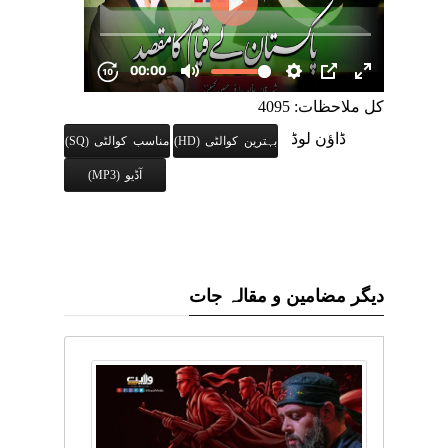
کل ملاحظات: 4095
ڈاؤن لوڈ
بہترین کوالٹی (HD)
مناسب کوالٹی (SQ)
آڈیو (MP3)
دیگر مضامین و مقالہ جات