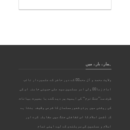
ہمارے بارے میں
ولایت محمد و آل محمدؐ کے دور حاضر کے علمبردار نائب
امام زمانؑ ولی امر مسلمین سید علی حسینی خامنہ ای کی
طرف سے’’جنگ نرم‘‘ کی اہمیت پر دیے گئے با بصیرت بیانات
کی روشنی میں ہرذی شعورمسلمان کا شرعی وظیفہ بنتا ہے
کہ دُشمن اسلام کا اس ثقافتی جنگ میں مقابلہ کرے اور
اسلام و مسلمین کی سربلندی کے لیے اپنی تمام