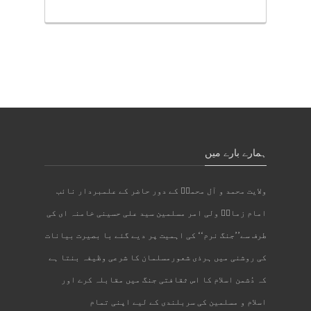
ہمارے بارے میں
ولایت محمد و آل محمدؐ کے دور حاضر کے علمبردار نائب
امام زمانؑ ولی امر مسلمین سید علی حسینی خامنہ ای کی
طرف سے’’جنگ نرم‘‘ کی اہمیت پر دیے گئے با بصیرت بیانات
کی روشنی میں ہرذی شعورمسلمان کا شرعی وظیفہ بنتا ہے
کہ دُشمن اسلام کا اس ثقافتی جنگ میں مقابلہ کرے اور
اسلام و مسلمین کی سربلندی کے لیے اپنی تمام