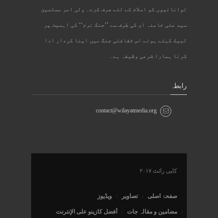
توانائیوں کو اسلام کے لئے صرف کرے۔ ولی امر مسلمین
سید علی خامنہ ای کی طرف سے ’’جنگ نرم‘‘ کی اہمیت پر
لبیک کہتے ہوئے اس ثقافتی جنگ میں اپنا کردار ادا
کرنا ہمارا شرعی وظیفہ ہے۔
رابطہ
contact@wilayatmedia.org
کاپی رائٹ ۲۰۱۷
صفحۂ اصلی
تصاویر
ویڈیوز
مضامین و مقالہ جات
أفضل كازينو على الإنترنت