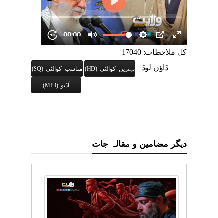
کل ملاحظات: 17040
ڈاؤن لوڈ
بہترین کوالٹی (HD)
مناسب کوالٹی (SQ)
آڈیو (MP3)
دیگر مضامین و مقالہ جات