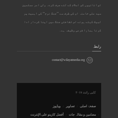
توانائیوں کو اسلام کے لئے صرف کرے۔ ولی امر مسلمین
سید علی خامنہ ای کی طرف سے ’’جنگ نرم‘‘ کی اہمیت پر
لبیک کہتے ہوئے اس ثقافتی جنگ میں اپنا کردار ادا
کرنا ہمارا شرعی وظیفہ ہے۔
رابطہ
contact@wilayatmedia.org
کاپی رائٹ ۲۰۱۷
صفحۂ اصلی
تصاویر
ویڈیوز
مضامین و مقالہ جات
أفضل كازينو على الإنترنت