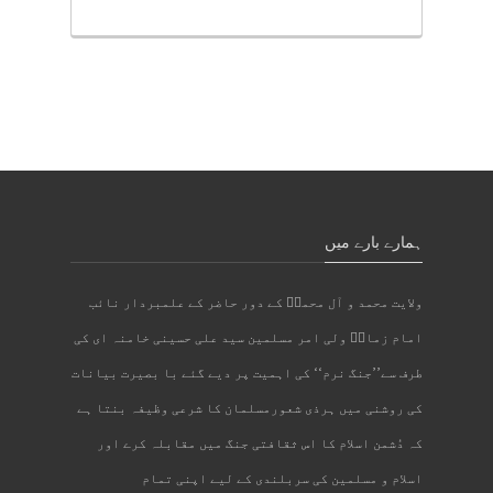
ہمارے بارے میں
ولایت محمد و آل محمدؐ کے دور حاضر کے علمبردار نائب
امام زمانؑ ولی امر مسلمین سید علی حسینی خامنہ ای کی
طرف سے’’جنگ نرم‘‘ کی اہمیت پر دیے گئے با بصیرت بیانات
کی روشنی میں ہرذی شعورمسلمان کا شرعی وظیفہ بنتا ہے
کہ دُشمن اسلام کا اس ثقافتی جنگ میں مقابلہ کرے اور
اسلام و مسلمین کی سربلندی کے لیے اپنی تمام