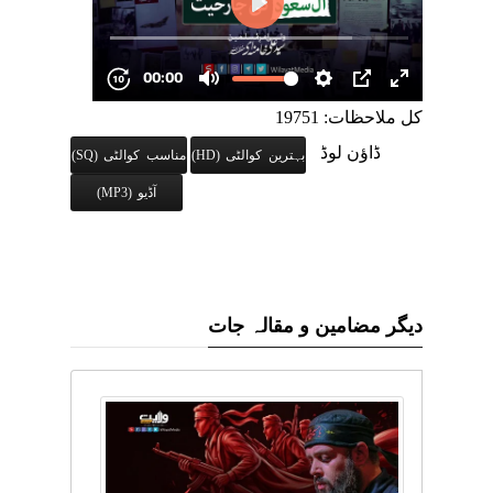
کل ملاحظات: 19751
ڈاؤن لوڈ
بہترین کوالٹی (HD)
مناسب کوالٹی (SQ)
آڈیو (MP3)
دیگر مضامین و مقالہ جات