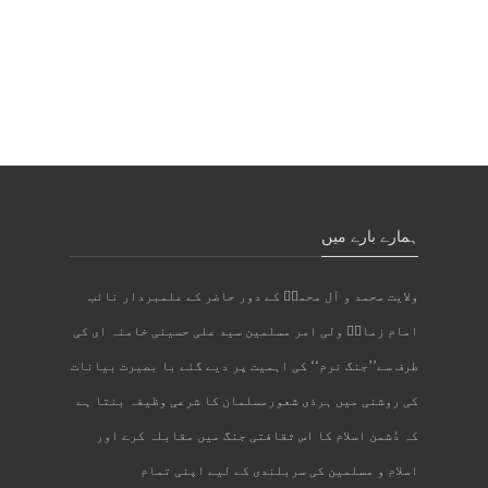
ہمارے بارے میں
ولایت محمد و آل محمدؐ کے دور حاضر کے علمبردار نائب
امام زمانؑ ولی امر مسلمین سید علی حسینی خامنہ ای کی
طرف سے’’جنگ نرم‘‘ کی اہمیت پر دیے گئے با بصیرت بیانات
کی روشنی میں ہرذی شعورمسلمان کا شرعی وظیفہ بنتا ہے
کہ دُشمن اسلام کا اس ثقافتی جنگ میں مقابلہ کرے اور
اسلام و مسلمین کی سربلندی کے لیے اپنی تمام