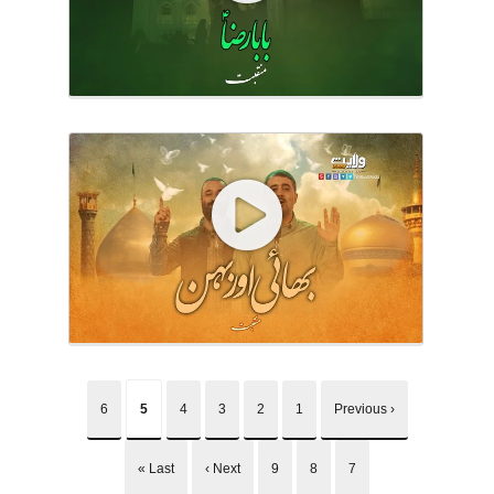
6
5
4
3
2
1
‹ Previous
Last »
Next ›
9
8
7