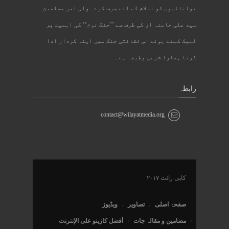
توانائیوں کو اسلام کے لئے صرف کرے۔ ولی امر مسلمین
سید علی خامنہ ای کی طرف سے ’’جنگ نرم‘‘ کی اہمیت پر
لبیک کہتے ہوئے اس ثقافتی جنگ میں اپنا کردار ادا
کرنا ہمارا شرعی وظیفہ ہے۔
رابطہ
contact@wilayatmedia.org
کاپی رائٹ ۲۰۱۷
صفحۂ اصلی
تصاویر
ویڈیوز
مضامین و مقالہ جات
أفضل كازينو على الإنترنت