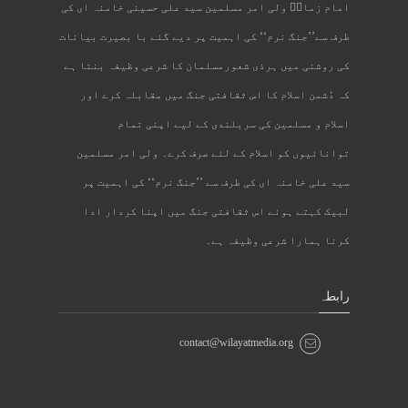
امام زمانؑ ولی امر مسلمین سید علی حسینی خامنہ ای کی
طرف سے’’جنگ نرم‘‘ کی اہمیت پر دیے گئے با بصیرت بیانات
کی روشنی میں ہرذی شعورمسلمان کا شرعی وظیفہ بنتا ہے
کہ دُشمن اسلام کا اس ثقافتی جنگ میں مقابلہ کرے اور
اسلام و مسلمین کی سربلندی کے لیے اپنی تمام
توانائیوں کو اسلام کے لئے صرف کرے۔ ولی امر مسلمین
سید علی خامنہ ای کی طرف سے ’’جنگ نرم‘‘ کی اہمیت پر
لبیک کہتے ہوئے اس ثقافتی جنگ میں اپنا کردار ادا
کرنا ہمارا شرعی وظیفہ ہے۔
رابطہ
contact@wilayatmedia.org