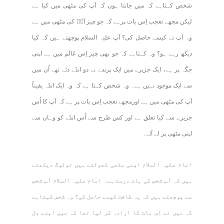
شخص کہتاہے کہ میں جانتا ہوں کہ آپ کی مٹھی میں کیا ہے
لیکن مجھے تعجب اِس بات پرہے کہ جو چیز آپؑ کی مٹھی میں ہے
وہ آپ نے کیسے حاصل کی؟ آپ علیہ السلام پوچھتے ہیں کہ کیا
دیکھ رہے ہو؟ وہ کہتاہے کہ جو بھی چیز اِس عَالَم میں ہے اپنی
جگہ پر ہے، ایک جزیرے میں ایک پرندے نے دو انڈے دئے تھے اُن میں
سے ایک موجود نہیں ہے۔ وہ شخص کہتا ہے کہ وہ ایک انڈہ یقیناً
آپ کی مٹھی میں ہے اورمجھے تعجب اِس بات پر ہے کہ آپ کا اُس
جزیرے سے کیا تعلق ہے اور کس طرح سے اُس انڈے کو وہاں سے
اپنی مٹھی پر لے آئے۔
امام علیہ السلام اپنی مٹھی کھولتے ہیں تولوگ دیکھتے
ہیں کہ اُس شخص کی بات درست ہے۔ امام علیہ السلام اُس شخص
سے پوچھتے ہیں کہ یہ طاقت کیسے حاصل کی؟ وہ شخص کہتاہے
کہ میں نے اِس بات کا ارادہ کر لیا تھا کہ میں اپنے دِل