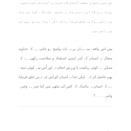
جو بھی زحمت و مشقت اُٹھاؤ گے تمہاری آخرت کے لیے ذخیرہ
ہوتا رہے گا اور ابدی صلہ و نتیجہ ملے گا۔ کیا اِس بات
پر راضی ہو؟ وہ شخص کہتا ہے کہ اگر ایسا ہے تو میں اِس
پر راضی ہوں۔
پس اِس واقعے سے یہاں پر یہ بات واضح ہو جاتی ہے کہ خداوندِ
متعال نے انسان کے اندر ایسی استعداد و صلاحیت رکھی ہے کہ
ممکن ہے کوئی ریاضت یا ورزش انجام دے اور اُس سے کوئی نتیجہ
بھی حاصل کر لے۔ لیکن خدا نے انسان کو اِس لیے نہیں خلق فرمایا
ہے کہ انسان یہ بتاسکے کہ کس کی مٹھی میں کیا چیز ہے وغیرہ
وغیرہ۔۔۔۔؟