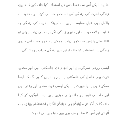
چاہیئے لیکن اُس سے فقط دس دن استفادہ کیا جائے کیونکہ دنیوی
زندگی آخرت کی زندگی کی نسبت بہت ہی کوتاہ و محدود ہے
بالکل بھی قابلِ مقایسہ نہیں ہے کیونکہ آخرت کی زندگی بے
نہایت و لامحدود ہے اور دنیوی زندگی اگر بہت ہی زیادہ ہوئی تو
100 سال یا اِس سے کچھ زیادہ، ممکن ہے کچھ مدت اِس دنیوی
زندگی سے استفادہ کیا جائے لیکن ابدی زندگی خراب ہوجائے گی۔
ایسی روحی سرگرمیاں اور انجام دی جاسکتی ہیں اور محدود
قوت بھی حاصل کی جاسکتی ہے ہم یہ نہیں کہیں گے کہ ایسا
ممکن نہیں ہے یا جھوٹ ہے لیکن ایسی قوت محدود اور وقتی ہیں
اور جلد ہی نابود ہو جانے والی چیزیں ہیں ایسے لوگوں کو کہا
جائے گا کہ أَذْهَبْتُمْ طَيِّبَاتِكُمْ فِي حَيَاتِكُمُ الدُّنْيَا وَ اسْتَمْتَعْتُم بِهَا زحمت
اُٹھائی اور اُس کا صلہ و مزدوری بھی دنیا میں ہی لے چکے۔