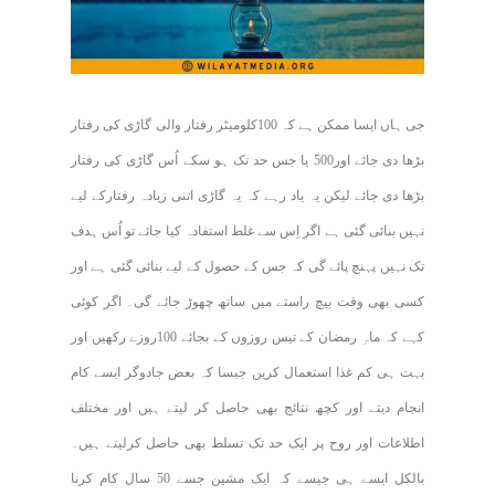
جی ہاں ایسا ممکن ہے کہ 100کلومیٹر رفتار والی گاڑی کی رفتار
بڑھا دی جائے اور500 یا جس حد تک ہو سکے اُس گاڑی کی رفتار
بڑھا دی جائے لیکن یہ یاد رہے کہ یہ گاڑی اتنی زیادہ رفتارکے لیے
نہیں بنائی گئی ہے اگر اِس سے غلط استفادہ کیا جائے تو اُس ہدف
تک نہیں پہنچ پائے گی کہ جس کے حصول کے لیے بنائی گئی ہے اور
کسی بھی وقت بیچ راستے میں ساتھ چھوڑ جائے گی۔ اگر کوئی
کہے کہ ماہِ رمضان کے تیس روزوں کے بجائے 100روزے رکھیں اور
بہت ہی کم غذا استعمال کریں جیسا کہ بعض جادوگر ایسے کام
انجام دیتے اور کچھ نتائج بھی حاصل کر لیتے ہیں اور مختلف
اطلاعات اور روح پر ایک حد تک تسلط بھی حاصل کرلیتے ہیں۔
بالکل ایسے ہی جیسے کہ ایک مشین جسے 50 سال کام کرنا