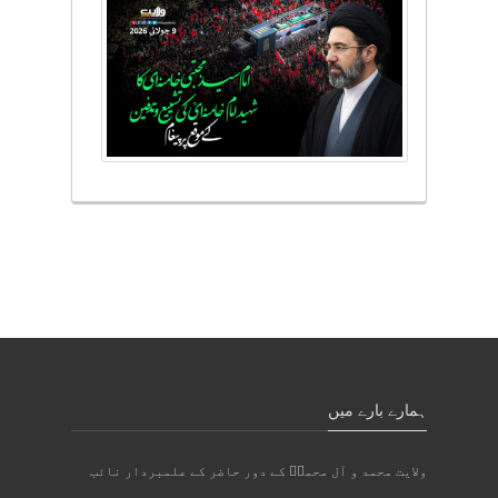
ہمارے بارے میں
ولایت محمد و آل محمدؐ کے دور حاضر کے علمبردار نائب