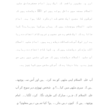
اور وہ مشہور واقعہ کہ ایک روز امام جعفرصادق علیہ
السلام مسجد میں داخل ہوتے ہیں تو آپؑ دیکھتے ہیں کہ
لوگوں کا مجمع ایک شخص کے اردگرد لگا ہوا ہے۔ امام
علیہ السلام پوچھتے ہیں کہ یہاں پرکیا ہورہاہے؟ کہا
جاتا ہے کہ ایک شخص ہے جو عجیب و غریب کام انجام دے رہا
ہے اور لوگ اُس کے کمالات دیکھ رہے ہیں۔ امام علیہ السلام
آگے بڑھ کر دیکھتے ہیں کہ وہ کیا کام انجام دے رہاہے۔
آپ علیہ السلام دیکھتے ہیں کہ جس کی مٹھی میں بھی جو
چیز ہے وہ بتا دیتا ہے کہ اُس کی مٹھی میں کیا چیز ہے۔
آپ علیہ السلام اپنی مٹھی کو بند کرتے ہیں اور اُس سے پوچھتے
ہیں کہ میری مٹھی میں کیاہے؟ وہ شخص تھوڑی دیر سوچ کر آپ
علیہ السلام کے چہرے مبارک کی طرف نگاہ کرنے لگتاہے۔ امام
پوچھتے ہیں کہ کیوں نہیں بتارہے ہو؟ کیا تمہیں نہیں معلوم؟ وہ