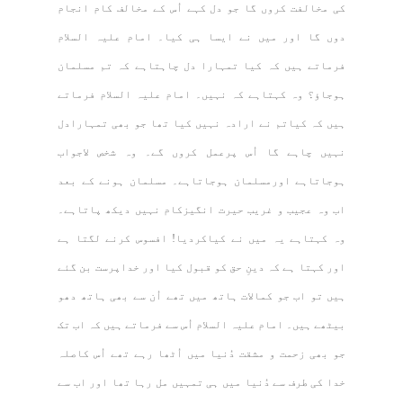
کی مخالفت کروں گا جو دل کہے اُس کے مخالف کام انجام
دوں گا اور میں نے ایسا ہی کیا۔ امام علیہ السلام
فرماتے ہیں کہ کیا تمہارا دل چاہتاہے کہ تم مسلمان
ہوجاؤ؟ وہ کہتاہے کہ نہیں۔ امام علیہ السلام فرماتے
ہیں کہ کیاتم نے ارادہ نہیں کیا تھا جو بھی تمہارادل
نہیں چاہے گا اُس پرعمل کروں گے۔ وہ شخص لاجواب
ہوجاتاہے اورمسلمان ہوجاتاہے۔ مسلمان ہونے کے بعد
اب وہ عجیب و غریب حیرت انگیزکام نہیں دیکھ پاتاہے۔
وہ کہتاہے یہ میں نے کیاکردیا! افسوس کرنے لگتا ہے
اور کہتا ہے کہ دینِ حق کو قبول کیا اور خداپرست بن گئے
ہیں تو اب جو کمالات ہاتھ میں تھے اُن سے بھی ہاتھ دھو
بیٹھے ہیں۔ امام علیہ السلام اُس سے فرماتے ہیں کہ اب تک
جو بھی زحمت و مشقت دُنیا میں اُٹھا رہے تھے اُس کاصلہ
خدا کی طرف سے دُنیا میں ہی تمہیں مل رہا تھا اور اب سے