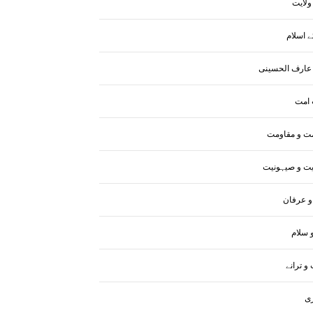
لایت
 اسلام
عارف الحسینی
امت
ت و مقاومت
یت و صیہونیت
و عرفان
 سلام
و ترانے
ری