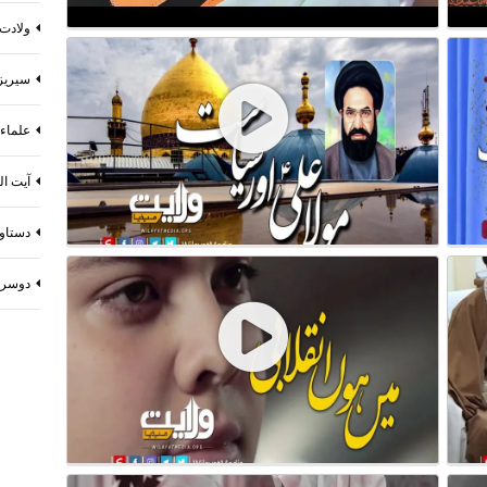
ولادت
سیریز
علماء 
آیت ال
دستاو
دوسرا 