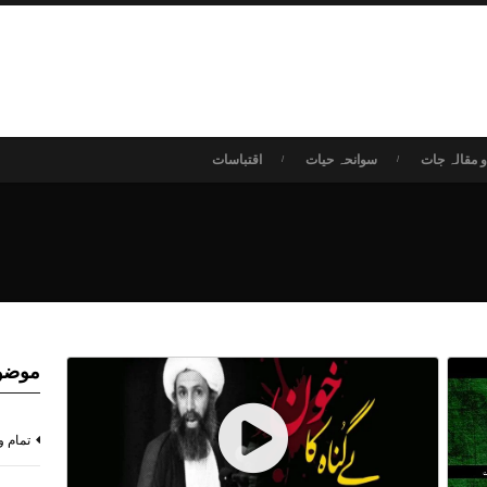
 مقالہ جات
سوانحہ حیات
اقتباسات
موضو
تمام و