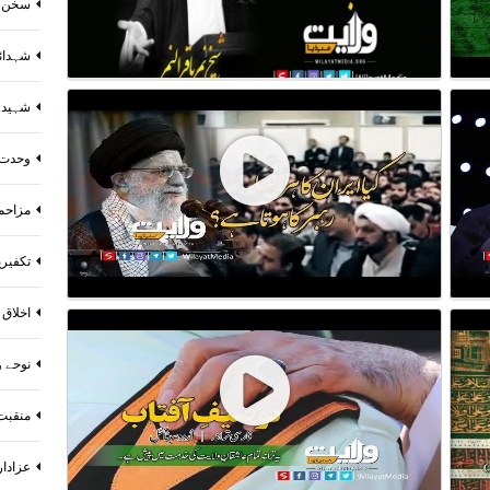
سخن و
شہدائے
شہید 
وحدت 
مزاحم
تکفیر
اخلاق 
نوحے و
منقبت 
عزادا