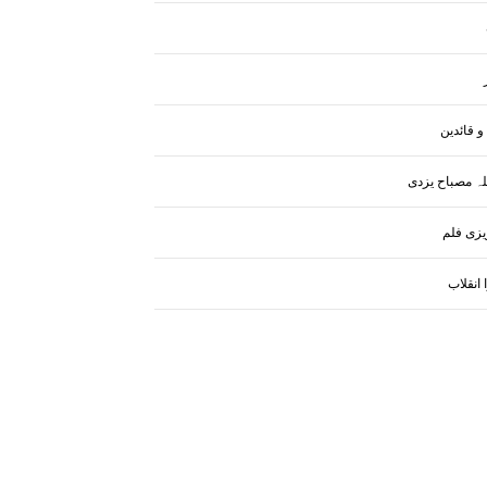
و قائدین
لہ مصباح یزدی
یزی فلم
انقلاب