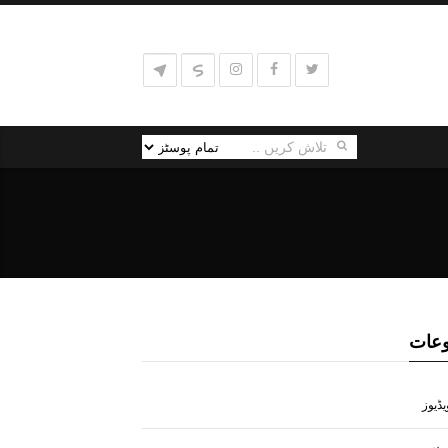
عات
یڈیوز