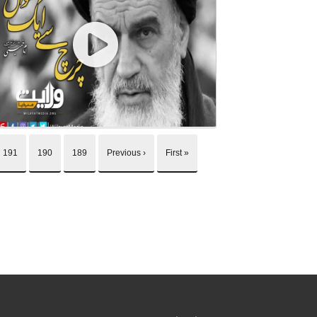
191
190
189
‹ Previous
« First