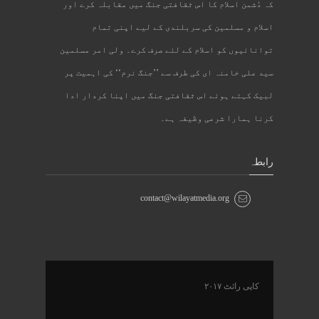
کہ دُشمن اسلام کا اس ثقافتی جنگ میں مقابلہ کرے اور
اسلام و مسلمین کی سربلندی کے لیے اپنی تمام
توانائیوں کو اسلام کے لئے صرف کرے۔ ولی امر مسلمین
سید علی خامنہ ای کی طرف سے ’’جنگ نرم‘‘ کی اہمیت پر
لبیک کہتے ہوئے اس ثقافتی جنگ میں اپنا کردار ادا
کرنا ہمارا شرعی وظیفہ ہے۔
رابطہ
contact@wilayatmedia.org
کاپی رائٹ ۲۰۱۷