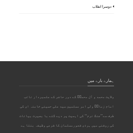
دوسرا انقلاب
ہمارے بارے میں
ولایت محمد و آل محمدؐ کے دور حاضر کے علمبردار نائب
امام زمانؑ ولی امر مسلمین سید علی حسینی خامنہ ای کی
طرف سے’’جنگ نرم‘‘ کی اہمیت پر دیے گئے با بصیرت بیانات
کی روشنی میں ہرذی شعورمسلمان کا شرعی وظیفہ بنتا ہے