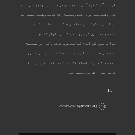
طرف سے’’جنگ نرم‘‘ کی اہمیت پر دیے گئے با بصیرت بیانات
کی روشنی میں ہرذی شعورمسلمان کا شرعی وظیفہ بنتا ہے
کہ دُشمن اسلام کا اس ثقافتی جنگ میں مقابلہ کرے اور
اسلام و مسلمین کی سربلندی کے لیے اپنی تمام
توانائیوں کو اسلام کے لئے صرف کرے۔ ولی امر مسلمین
سید علی خامنہ ای کی طرف سے ’’جنگ نرم‘‘ کی اہمیت پر
لبیک کہتے ہوئے اس ثقافتی جنگ میں اپنا کردار ادا
کرنا ہمارا شرعی وظیفہ ہے۔
رابطہ
contact@wilayatmedia.org