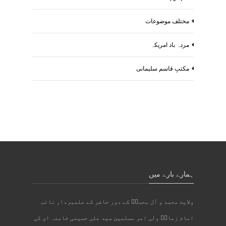
مختلف موضوعات
مردہ باد امریکہ
مکتبِ قاسم سلیمانی
ہمارے بارے میں
ولایت محمد و آل محمدؐ کے دور حاضر کے علمبردار نائب
امام زمانؑ ولی امر مسلمین سید علی حسینی خامنہ ای کی