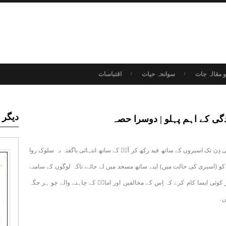
 مقالہ جات
سوانحہ حیات
اقتباسات
دیگر 
دگی کے اہم پہلو | دوسرا حصہ
دِن تک اسیروں کے ساتھ قید رکھ کر آپؑ کے ساتھ انتہائی باگفتہ بہ سلوک روا
ام کو (اسیری کی حالت میں) اپنے ساتھ مسجد میں لے جائے، تاکہ لوگوں کے سامنے
 کوئی ایسا کام کرے کہ اِس کے مخالفین اور امامؑ کے چاہنے والے جو ہر جگہ
ں۔