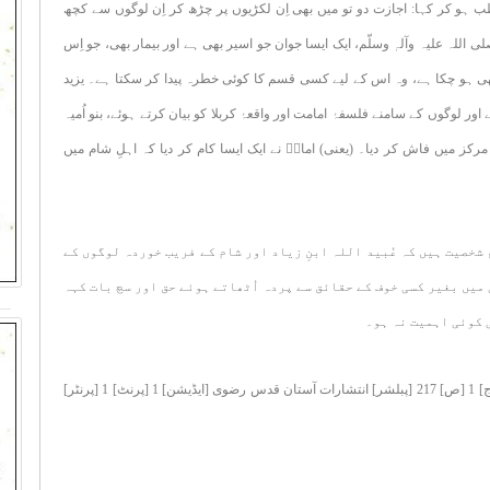
اطب ہو کر کہا: اجازت دو تو میں بھی اِن لکڑیوں پر چڑھ کر اِن لوگوں سے کچھ
 اللہ علیہ وآلہٖ وسلّم، ایک ایسا جوان جو اسیر بھی ہے اور بیمار بھی، جو اِس
ی ہو چکا ہے، وہ اس کے لیے کسی قسم کا کوئی خطرہ پیدا کر سکتا ہے۔ یزید
ور لوگوں کے سامنے فلسفۂ امامت اور واقعۂ کربلا کو بیان کرتے ہوئے، بنو اُمیہ
 میں فاش کر دیا۔ (یعنی) امامؑ نے ایک ایسا کام کر دیا کہ اہلِ شام میں
شخصیت ہیں کہ عُبید اللہ ابنِ زیاد اور شام کے فریب خوردہ لوگوں کے
میں بغیر کسی خوف کے حقائق سے پردہ اُٹھاتے ہوئے حق اور سچ بات کہہ
 کوئی اہمیت نہ ہو۔
حوالہ: [کتاب] ڈھائی سو سالہ انسان [مؤلف] امام خامنه ای [ج] 1 [ص] 217 [پبلشر] انتشارات آستان قدس رضوی [ایڈیشن] 1 [ﭘﺮﻧﭧ] 1 [پرنٹر]