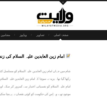
صفحۂ اصلی
تصاویر
ویڈیوز
مضامین و
امام زین العابدین علیہ السلام کی زن
شام میں جہاں امام زین العابدین علیہ السلام کو مسلسل کئی 
رکھا گیا تھا۔ یزید نے سوچا کہ امام زین العابدین علیہ السل
امام علیہ السلام کو نفسیاتی اعتبار سے کمزور کر سکے اور
موجود تھے، وہ اِس کی حکومت کو کوئی نقصان نہ پہنچا سکی