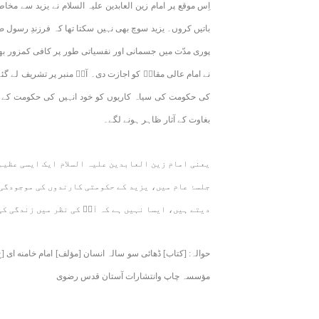
اِس موقع پر امام زین العابدین علیہ السلام نے یزید سے مخ
باتیں کروں۔ یزید سوچ بھی نہیں سکتا تھا کہ فرزندِ رسول صلی
پوری مدّت میں جسمانی اور نفسیاتی طور پر کافی کمزور بھ
نے امام عالی مقامؑ کو اجازت دی۔ آپؑ منبر پر تشریف لے گئے ا
کی حکومت کی سیاہ کاریوں کو خود انہیں کی حکومت کے مرکز
بغاوت کے آثار ظاہر ہونے لگے۔
یعنی امام زین العابدین علیہ السلام ایک ایسی عظیم 
جلسۂ عام میں، یزید کے حکومتی کارندوں کی موجودگی 
دیتے ہیں، ایسا نہیں ہے کہ آپؑ کی نظر میں زندگی کی
مؤسسہ چاپ وانتشارات آستان قدس رضوی