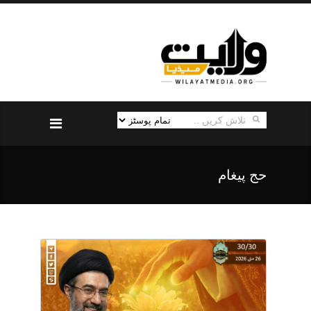
حج پیغام