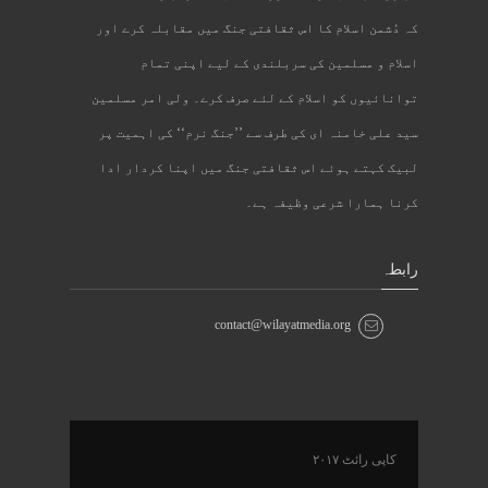
کہ دُشمن اسلام کا اس ثقافتی جنگ میں مقابلہ کرے اور
اسلام و مسلمین کی سربلندی کے لیے اپنی تمام
توانائیوں کو اسلام کے لئے صرف کرے۔ ولی امر مسلمین
سید علی خامنہ ای کی طرف سے ’’جنگ نرم‘‘ کی اہمیت پر
لبیک کہتے ہوئے اس ثقافتی جنگ میں اپنا کردار ادا
کرنا ہمارا شرعی وظیفہ ہے۔
رابطہ
contact@wilayatmedia.org
کاپی رائٹ ۲۰۱۷