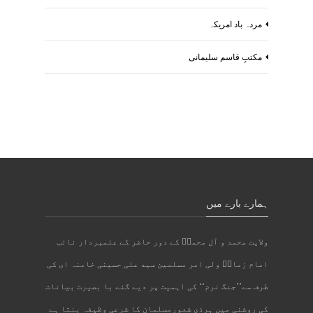
مردہ باد امریکہ
مکتبِ قاسم سلیمانی
ہمارے بارے میں
ولایت محمد و آل محمدؐ کے دور حاضر کے علمبردار نائب
امام زمانؑ ولی امر مسلمین سید علی حسینی خامنہ ای کی
طرف سے’’جنگ نرم‘‘ کی اہمیت پر دیے گئے با بصیرت بیانات
کی روشنی میں ہرذی شعورمسلمان کا شرعی وظیفہ بنتا ہے