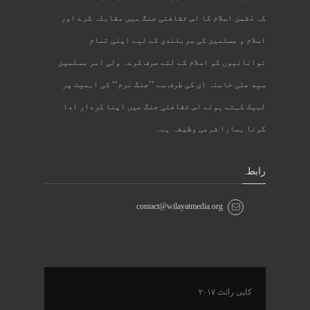
کہ دُشمن اسلام کا اس ثقافتی جنگ میں مقابلہ کرے اور
اسلام و مسلمین کی سربلندی کے لیے اپنی تمام
توانائیوں کو اسلام کے لئے صرف کرے۔ ولی امر مسلمین
سید علی خامنہ ای کی طرف سے ’’جنگ نرم‘‘ کی اہمیت پر
لبیک کہتے ہوئے اس ثقافتی جنگ میں اپنا کردار ادا
کرنا ہمارا شرعی وظیفہ ہے۔
رابطہ
contact@wilayatmedia.org
کاپی رائٹ ۲۰۱۷