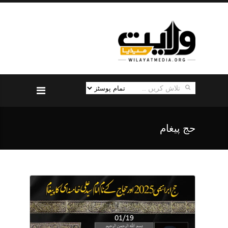
حج پیغام