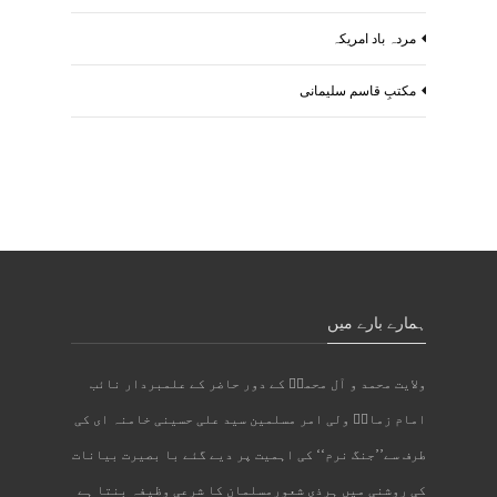
مردہ باد امریکہ
مکتبِ قاسم سلیمانی
ہمارے بارے میں
ولایت محمد و آل محمدؐ کے دور حاضر کے علمبردار نائب
امام زمانؑ ولی امر مسلمین سید علی حسینی خامنہ ای کی
طرف سے’’جنگ نرم‘‘ کی اہمیت پر دیے گئے با بصیرت بیانات
کی روشنی میں ہرذی شعورمسلمان کا شرعی وظیفہ بنتا ہے