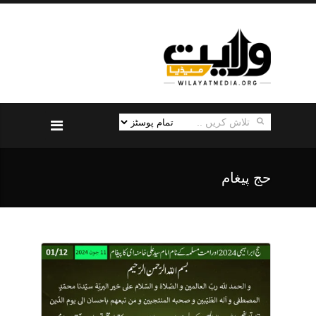
حج پیغام