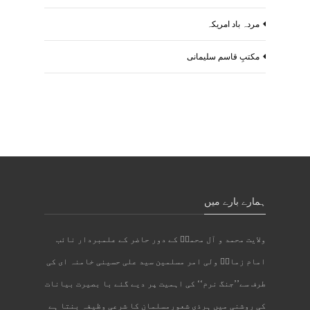
مردہ باد امریکہ
مکتبِ قاسم سلیمانی
ہمارے بارے میں
ولایت محمد و آل محمدؐ کے دور حاضر کے علمبردار نائب
امام زمانؑ ولی امر مسلمین سید علی حسینی خامنہ ای کی
طرف سے’’جنگ نرم‘‘ کی اہمیت پر دیے گئے با بصیرت بیانات
کی روشنی میں ہرذی شعورمسلمان کا شرعی وظیفہ بنتا ہے