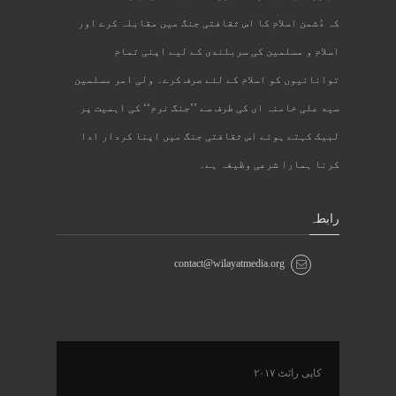
کہ دُشمن اسلام کا اس ثقافتی جنگ میں مقابلہ کرے اور
اسلام و مسلمین کی سربلندی کے لیے اپنی تمام
توانائیوں کو اسلام کے لئے صرف کرے۔ ولی امر مسلمین
سید علی خامنہ ای کی طرف سے ’’جنگ نرم‘‘ کی اہمیت پر
لبیک کہتے ہوئے اس ثقافتی جنگ میں اپنا کردار ادا
کرنا ہمارا شرعی وظیفہ ہے۔
رابطہ
contact@wilayatmedia.org
کاپی رائٹ ۲۰۱۷