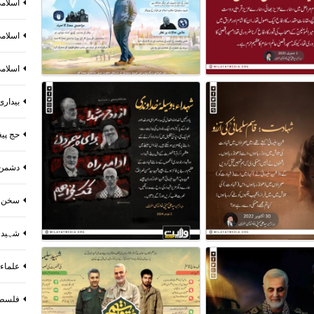
اسلام
اسلام
اسلام
بیداری
حج پیغ
دشمن
سخن و
شہید 
علماء 
فلسط