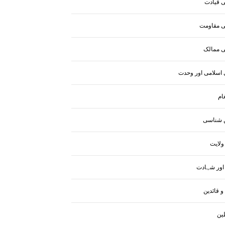
ی قیادت
ی مقاومت
ی ممالک
 اسلامی اور وحدت
ام
 شناسی
لایت
اور شہادت
و قائدین
ین