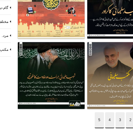
گام دو
مختلف
مردہ ب
مکتبِ
5
4
3
2