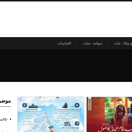
 مقالہ جات
سوانحہ حیات
اقتباسات
موضو
۲۵۰سالہ انسان