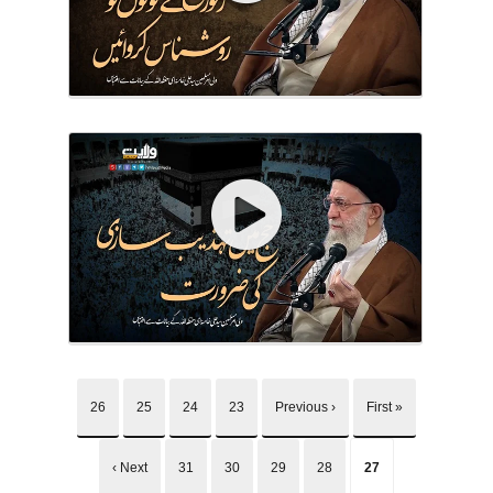
26
25
24
23
‹ Previous
« First
Next ›
31
30
29
28
27