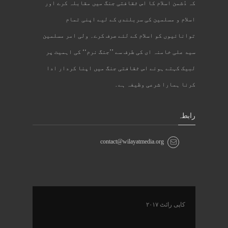
کہ دُشمن اسلام کا اس ثقافتی جنگ میں مقابلہ کرے اور
اسلام و مسلمین کی سربلندی کے لیے اپنی تمام
توانائیوں کو اسلام کے لئے صرف کرے۔ ولی امر مسلمین
سید علی خامنہ ای کی طرف سے ’’جنگ نرم‘‘ کی اہمیت پر
لبیک کہتے ہوئے اس ثقافتی جنگ میں اپنا کردار ادا
کرنا ہمارا شرعی وظیفہ ہے۔
رابطہ
contact@wilayatmedia.org
کاپی رائٹ ۲۰۱۷