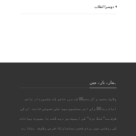
دوسرا انقلاب
ہمارے بارے میں
ولایت محمد و آل محمدؐ کے دور حاضر کے علمبردار نائب
امام زمانؑ ولی امر مسلمین سید علی حسینی خامنہ ای کی
طرف سے’’جنگ نرم‘‘ کی اہمیت پر دیے گئے با بصیرت بیانات
کی روشنی میں ہرذی شعورمسلمان کا شرعی وظیفہ بنتا ہے